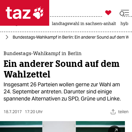

taz zahl ich
niedrigwasser
rente
landtagswahl in sachsen-anhalt
hybri

taz zahl ich
25
Bundestags-Wahlkampf in Berlin: Ein anderer Sound auf dem Wah
taz zahl ich
themen
Bundestags-Wahlkampf in Berlin
Ein anderer Sound auf dem
politik
Wahlzettel
öko
Insgesamt 26 Parteien wollen gerne zur Wahl am
24. September antreten. Darunter sind einige
gesellschaft
spannende Alternativen zu SPD, Grüne und Linke.
kultur
18.7.2017
17:20 Uhr
teilen
sport