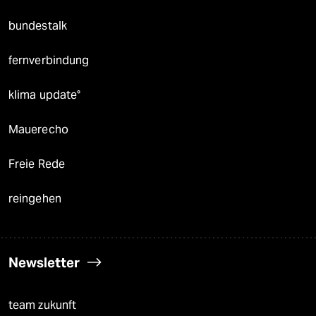
bundestalk
fernverbindung
klima update°
Mauerecho
Freie Rede
reingehen
Newsletter
team zukunft