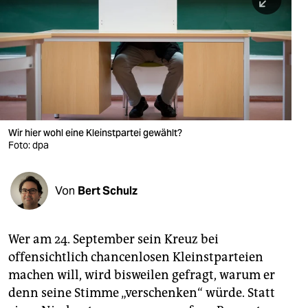
berlin
nord
wahrheit
verlag
verlag
Wir hier wohl eine Kleinstpartei gewählt?
Foto: dpa
veranstaltungen
shop
Von
Bert Schulz
fragen & hilfe
unterstützen
Wer am 24. September sein Kreuz bei
offensichtlich chancenlosen Kleinstparteien
abo
machen will, wird bisweilen gefragt, warum er
genossenschaft
denn seine Stimme „verschenken“ würde. Statt