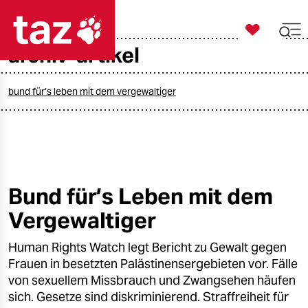

taz zahl ich
archiv-artikel

taz zahl ich
taz zahl ich
bund für’s leben mit dem vergewaltiger
themen
politik
öko
Bund für’s Leben mit dem
Vergewaltiger
gesellschaft
Human Rights Watch legt Bericht zu Gewalt gegen
kultur
Frauen in besetzten Palästinensergebieten vor. Fälle
sport
von sexuellem Missbrauch und Zwangsehen häufen
sich. Gesetze sind diskriminierend. Straffreiheit für