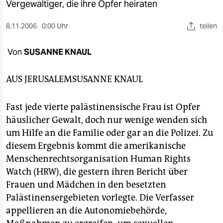
berlin
Vergewaltiger, die ihre Opfer heiraten
nord
8.11.2006
0:00 Uhr
teilen
wahrheit
Von
SUSANNE KNAUL
verlag
AUS JERUSALEM
SUSANNE KNAUL
verlag
Fast jede vierte palästinensische Frau ist Opfer
veranstaltungen
häuslicher Gewalt, doch nur wenige wenden sich
shop
um Hilfe an die Familie oder gar an die Polizei. Zu
diesem Ergebnis kommt die amerikanische
fragen & hilfe
Menschenrechtsorganisation Human Rights
unterstützen
Watch (HRW), die gestern ihren Bericht über
Frauen und Mädchen in den besetzten
abo
Palästinensergebieten vorlegte. Die Verfasser
genossenschaft
appellieren an die Autonomiebehörde,