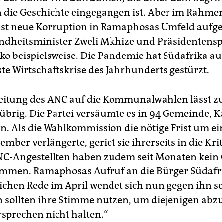
n die Geschichte eingegangen ist. Aber im Rahme
st neue Korruption in Ramaphosas Umfeld aufge
ndheitsminister Zweli Mkhize und Präsidentens
ko beispielsweise. Die Pandemie hat Südafrika a
te Wirtschaftskrise des Jahrhunderts gestürzt.
eitung des ANC auf die Kommunalwahlen lässt z
brig. Die Partei versäumte es in 94 Gemeinde, 
en. Als die Wahlkommission die nötige Frist um 
tember verlängerte, geriet sie ihrerseits in die Krit
C-Angestellten haben zudem seit Monaten kein 
men. Ramaphosas Aufruf an die Bürger Südafri
lichen Rede im April wendet sich nun gegen ihn se
sollten ihre Stimme nutzen, um diejenigen abzu
rsprechen nicht halten.“