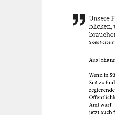
berlin
nord
Unsere F

wahrheit
blicken,
brauche
verlag
Sicelo Ndaba i
verlag
veranstaltungen
Aus Johan
shop
Wenn in Sü
fragen & hilfe
Zeit zu End
unterstützen
regierende
abo
Öffentlich
Amt warf –
genossenschaft
jetzt auch