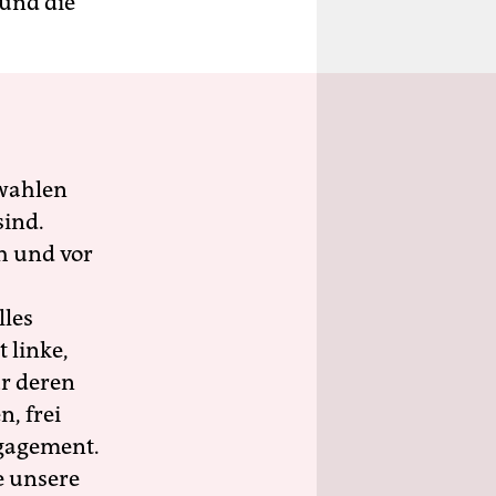
und die
wahlen
sind.
h und vor
lles
 linke,
ür deren
n, frei
ngagement.
e unsere