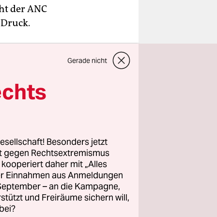
ht der ANC
 Druck.
Gerade nicht
bsagen,
 Wut über
echts
usbuhte.
ieß es
 er 1952
itzende der
esellschaft! Besonders jetzt
ANC-
rt gegen Rechtsextremismus
wie
z kooperiert daher mit „Alles
ller Einnahmen aus Anmeldungen
. September – an die Kampagne,
rstützt und Freiräume sichern will,
 der Covid-
bei?