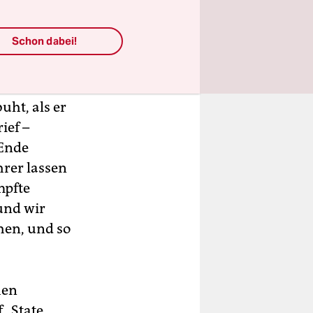
ele
frika
Schon dabei!
n
ht, als er
ief –
 Ende
hrer lassen
mpfte
und wir
hen, und so
hen
 „State