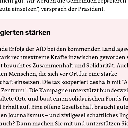
icht gut. Wir werden die Gemeinden reparieren 
eute einsetzen“, versprach der Präsident.
gierten stärken
nde Erfolg der AfD bei den kommenden Landtags
 stark rechtsextreme Kräfte inzwischen geworden 
zt braucht es Zusammenhalt und Solidarität. Auc
en Menschen, die sich vor Ort für eine starke
schaft einsetzen. Die taz kooperiert deshalb mit "A
 Zentrum". Die Kampagne unterstützt bundesweit
altete Orte und baut einen solidarischen Fonds f
Erhalt auf. Eine offene Gesellschaft braucht gute
en Journalismus – und zivilgesellschaftliches E
 auch? Dann machen Sie mit und unterstützen Si