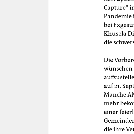
Capture“ i
Pandemie i
bei Exgesu
Khusela Di
die schwers
Die Vorber
wünschen ü
aufzustell
auf 21. Sep
Manche AN
mehr bekom
einer feier
Gemeinden 
die ihre Ve