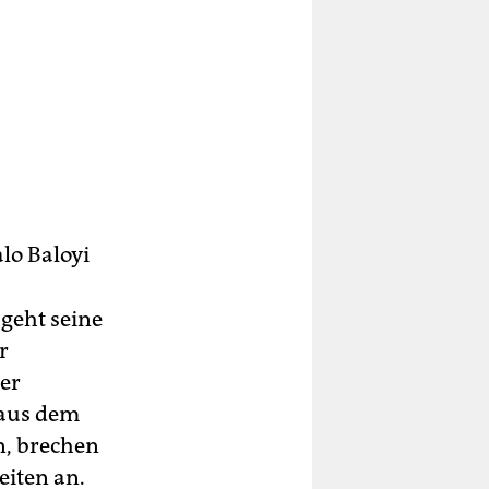
lo Baloyi
 geht seine
r
der
 aus dem
n, brechen
eiten an.