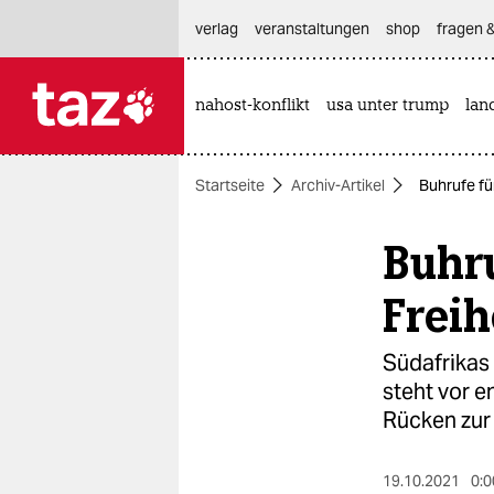
hautnavigation anspringen
hauptinhalt anspringen
footer anspringen
verlag
veranstaltungen
shop
fragen &
nahost-konflikt
usa unter trump
lan

taz zahl ich
taz zahl ich
Startseite
Archiv-Artikel
Buhrufe fü
themen
Buhru
politik
öko
Freih
gesellschaft
Südafrikas
steht vor 
kultur
Rücken zu
sport
19.10.2021
0:0