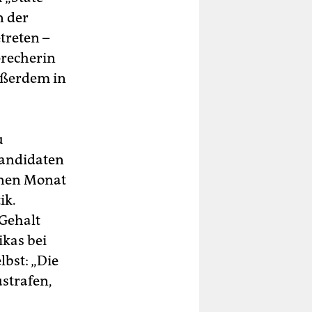
n der
treten –
precherin
ußerdem in
u
Kandidaten
einen Monat
ik.
Gehalt
kas bei
lbst: „Die
strafen,