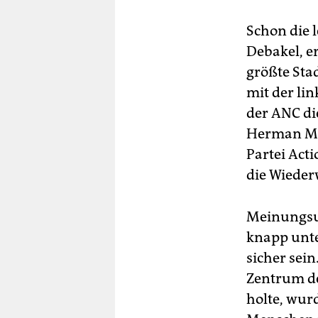
Schon die 
Debakel, er
größte Sta
mit der li
der ANC di
Herman Mas
Partei Acti
die Wieder
Meinungsum
knapp unte
sicher sei
Zentrum de
holte, wur