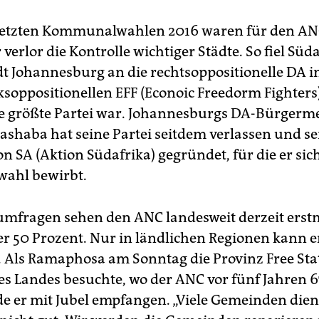
letzten Kommunalwahlen 2016 waren für den AN
 verlor die Kontrolle wichtiger Städte. So fiel Süd
dt Johannesburg an die rechtsoppositionelle DA in
nksoppositionellen EFF (Econoic Freedorm Fighters
e größte Partei war. Johannesburgs DA-Bürgerme
haba hat seine Partei seitdem verlassen und se
on SA (Aktion Südafrika) gegründet, für die er sic
wahl bewirbt.
fragen sehen den ANC landesweit derzeit erstm
r 50 Prozent. Nur in ländlichen Regionen kann e
n. Als Ramaphosa am Sonntag die Provinz Free Sta
s Landes besuchte, wo der ANC vor fünf Jahren 6
de er mit Jubel empfangen. „Viele Gemeinden die