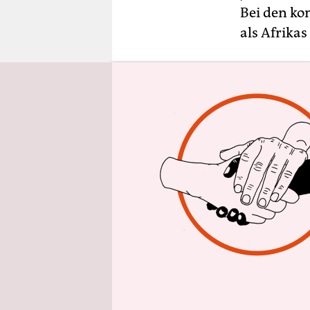
epaper login
Bei den k
als Afrika
Am vergan
Wahlkampfa
nachdem da
Stromausfä
Der Präsid
offiziell; 
geboren wu
oppositione
Wahlkampf 
Ramaphosa
Soweto zäh