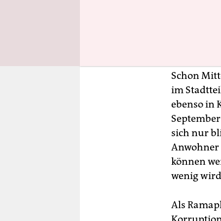
19-Pandemi
Geschäfte 
erschütter
Ramaphosa
Schon Mitt
im Stadttei
ebenso in 
September 
sich nur b
Anwohner S
können wei
wenig wird
Als Ramaph
Korruption