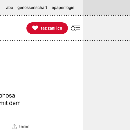
abo
genossenschaft
epaper login

taz zahl ich
taz zahl ich
aphosa
 mit dem
teilen