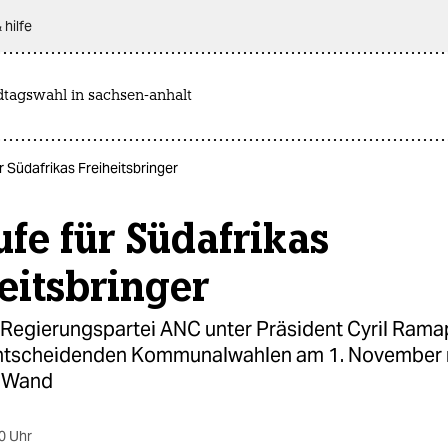
 hilfe
dtagswahl in sachsen-anhalt
r Südafrikas Freiheitsbringer
fe für Südafrikas
eitsbringer
 Regierungspartei ANC unter Präsident Cyril Ram
entscheidenden Kommunalwahlen am 1. November
r Wand
0 Uhr