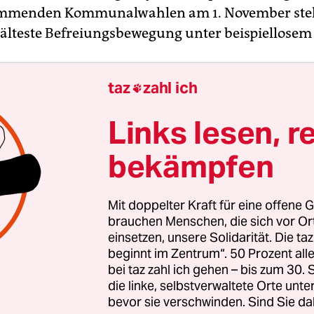
ommenden Kommunalwahlen am 1. November ste
s älteste Befreiungsbewegung unter beispiellosem
genen Donnerstag musste Ramaphosa einen
taz
zahl ich

uftritt im Township Soweto bei Johannesburg a
s Publikum die auftretenden ANC-Politiker aus
Links lesen, r
lle und schlechte öffentliche Dienstleistungen a
bekämpfen
ent müsse sich um wichtigere Dinge kümmern, h
aber dass er nicht einmal dort auftreten konnte, wo
rde, sagt alles. Natasha Mazzone, Fraktionsvors
Mit doppelter Kraft für eine offene G
llen DA (Democratic Alliance), stellte fest: „Der 
brauchen Menschen, die sich vor O
ist in weiten Teilen Südafrikas unerwünscht, so 
einsetzen, unsere Solidarität. Die ta
beginnt im Zentrum“. 50 Prozent a
 in Soweto.“
bei taz zahl ich gehen – bis zum 30
die linke, selbstverwaltete Orte unte
lt 1,9 Millionen Einwohner und viel Armut, die in
bevor sie verschwinden. Sind Sie da