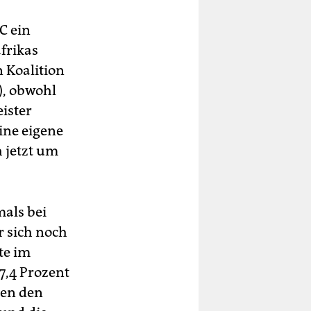
C ein
afrikas
 Koalition
), obwohl
ister
ine eigene
h jetzt um
als bei
r sich noch
te im
7,4 Prozent
nen den