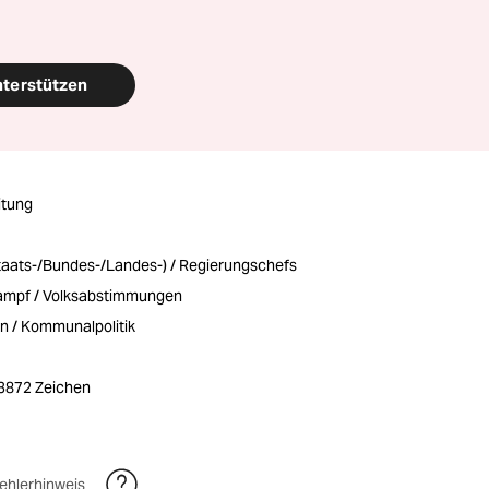
nterstützen
itung
taats-/Bundes-/Landes-) / Regierungschefs
ampf / Volksabstimmungen
 / Kommunalpolitik
/ 3872 Zeichen
ehlerhinweis