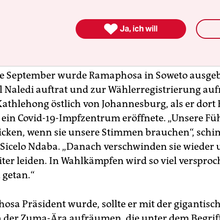
e stark zugenommen hat. Im Juli wurden hier vi
geplündert, als Unruhen mit über 300 Toten Süda

Ja, ich will
ten – mutmaßlich provoziert durch Anhänger vo
s Vorgänger Zuma.
e September wurde Ramaphosa in Soweto ausgebu
l Naledi auftrat und zur Wählerregistrierung aufr
Kathlehong östlich von Johannesburg, als er dort
ein Covid-19-Impfzen­trum eröffnete. „Unsere Fü
licken, wenn sie unsere Stimmen brauchen“, schi
icelo Ndaba. „Danach verschwinden sie wieder 
ter leiden. In Wahlkämpfen wird so viel versproc
 getan.“
osa Präsident wurde, sollte er mit der gigantisc
 der Zuma-Ära aufräumen, die unter dem Begriff