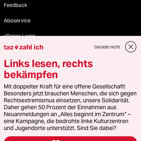
Feedback
Aboservice
ePaper Login
taz
zahl ich
Gerade nicht

Downloads für Abonnierende
Links lesen, rechts
bekämpfen
© 2026 taz Verlags und Vertriebs GmbH
Alle Rechte vorbehalten. Bei rechtlichen Fragen oder für Genehmigungen
Mit doppelter Kraft für eine offene Gesellschaft!
wenden Sie sich bitte an
lizenzen@taz.de
Besonders jetzt brauchen Menschen, die sich gegen
Rechtsextremismus einsetzen, unsere Solidarität.
Daher gehen 50 Prozent der Einnahmen aus
Feedback
Redaktionsstatut
Kommune-Richtlinien
KI-
Neuanmeldungen an „Alles beginnt im Zentrum“ –
eine Kampagne, die bedrohte linke Kulturzentren
Leitlinie
Informant
Datenschutz
Impressum
AGB
und Jugendorte unterstützt. Sind Sie dabei?
Seitenwende
Einwilligungen widerrufen (Ads)