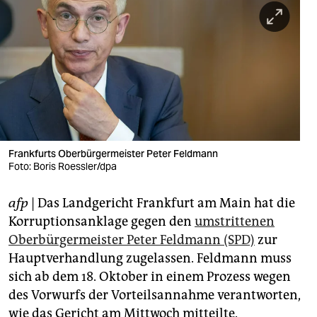
berlin
nord
wahrheit
verlag
verlag
veranstaltungen
Frankfurts Oberbürgermeister Peter Feldmann
Foto: Boris Roessler/dpa
shop
afp
| Das Landgericht Frankfurt am Main hat die
fragen & hilfe
Korruptionsanklage gegen den
umstrittenen
unterstützen
Oberbürgermeister Peter Feldmann (SPD)
zur
Hauptverhandlung zugelassen. Feldmann muss
abo
sich ab dem 18. Oktober in einem Prozess wegen
genossenschaft
des Vorwurfs der Vorteilsannahme verantworten,
wie das Gericht am Mittwoch mitteilte.