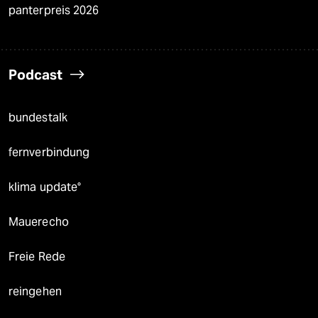
panterpreis 2026
Podcast
bundestalk
fernverbindung
klima update°
Mauerecho
Freie Rede
reingehen