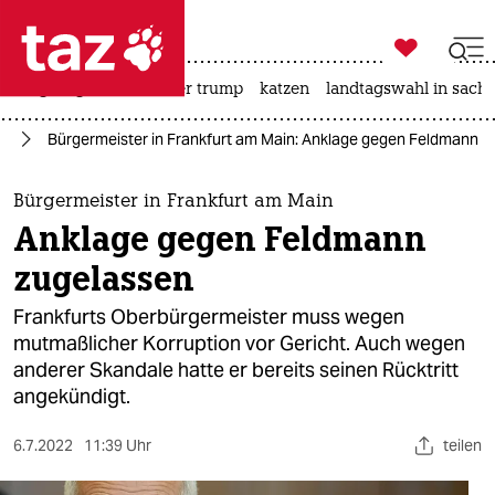

taz zahl ich
bergsteigen
usa unter trump
katzen
landtagswahl in sachs

taz zahl ich
on
Bürgermeister in Frankfurt am Main: Anklage gegen Feldmann z
taz zahl ich
themen
Bürgermeister in Frankfurt am Main
Anklage gegen Feldmann
politik
zugelassen
öko
Frankfurts Oberbürgermeister muss wegen
mutmaßlicher Korruption vor Gericht. Auch wegen
gesellschaft
anderer Skandale hatte er bereits seinen Rücktritt
angekündigt.
kultur
sport
6.7.2022
11:39 Uhr
teilen