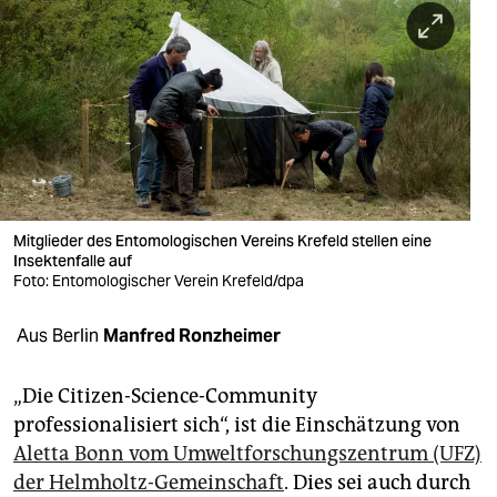
berlin
nord
wahrheit
verlag
verlag
veranstaltungen
Mitglieder des Entomologischen Vereins Krefeld stellen eine
Insektenfalle auf
shop
Foto: Entomologischer Verein Krefeld/dpa
fragen & hilfe
Aus Berlin
Manfred Ronzheimer
unterstützen
„Die Citizen-Science-Community
abo
professionalisiert sich“, ist die Einschätzung von
Aletta Bonn vom Umweltforschungszentrum (UFZ)
genossenschaft
der Helmholtz-Gemeinschaft
. Dies sei auch durch