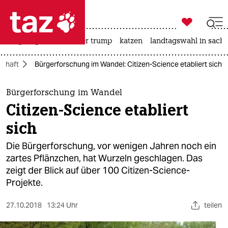

taz zahl ich
bergsteigen
usa unter trump
katzen
landtagswahl in sachs

taz zahl ich
schaft
Bürgerforschung im Wandel: Citizen-Science etabliert sich
taz zahl ich
themen
Bürgerforschung im Wandel
Citizen-Science etabliert
politik
sich
öko
Die Bürgerforschung, vor wenigen Jahren noch ein
zartes Pflänzchen, hat Wurzeln geschlagen. Das
gesellschaft
zeigt der Blick auf über 100 Citizen-Science-
Projekte.
kultur
sport
27.10.2018
13:24 Uhr
teilen