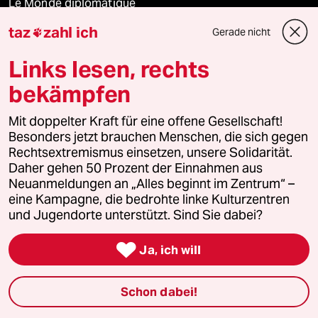
Le Monde diplomatique
taz
zahl ich
Gerade nicht

taz Archiv
Links lesen, rechts
bekämpfen
Mehr taz Angebote
Mit doppelter Kraft für eine offene Gesellschaft!
Besonders jetzt brauchen Menschen, die sich gegen
Reisen
Rechtsextremismus einsetzen, unsere Solidarität.
Daher gehen 50 Prozent der Einnahmen aus
Kantine
Neuanmeldungen an „Alles beginnt im Zentrum“ –
eine Kampagne, die bedrohte linke Kulturzentren
und Jugendorte unterstützt. Sind Sie dabei?
Shop

Ja, ich will
Anzeigen
Schon dabei!
Fragen & Hilfe