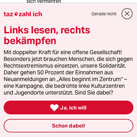
sich vermehren
-Volksentscheide haben wenn überhaupt nur
taz
zahl ich
Gerade nicht
noch empfehlenden Charakter

Links lesen, rechts
Es hilt nur weitermachen,
öffentlichkeitswirksamer Aktionismus,
bekämpfen
Zeitgewinn um Entscheidungen ins nächste
Wahljahr zu verlagern, in dem Politiker kurz die
Mit doppelter Kraft für eine offene Gesellschaft!
Wechselwirkung zwischen Wahlversprechen,
Besonders jetzt brauchen Menschen, die sich gegen
Handeln und Bürgerreaktion spüren.
Rechtsextremismus einsetzen, unsere Solidarität.
Vielleicht auch gut mit einer Bürgerpartei in
Daher gehen 50 Prozent der Einnahmen aus
mit 20% + x Stimmem in den Bezirk und Senat
Neuanmeldungen an „Alles beginnt im Zentrum“ –
einzuziehen und dann die Politik aktiv
eine Kampagne, die bedrohte linke Kulturzentren
mitzugestalten
und Jugendorte unterstützt. Sind Sie dabei?

Ja, ich will
Marlou
M
14.07.2008
,
11:17 Uhr
Schon dabei!
Hm, 87% haben für den Vorschlag der
Bürgerinitiative gestimmt, und 41% für den