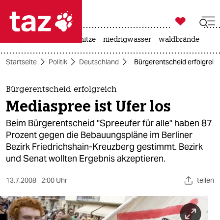

taz zahl ich
krieg in der ukraine
hitze
niedrigwasser
waldbrände

taz zahl ich
Startseite
Politik
Deutschland
Bürgerentscheid erfolgreich
taz zahl ich
themen
Bürgerentscheid erfolgreich
Mediaspree ist Ufer los
politik
Beim Bürgerentscheid "Spreeufer für alle" haben 87
öko
Prozent gegen die Bebauungspläne im Berliner
Bezirk Friedrichshain-Kreuzberg gestimmt. Bezirk
gesellschaft
und Senat wollten Ergebnis akzeptieren.
kultur
13.7.2008
2:00 Uhr
teilen
sport