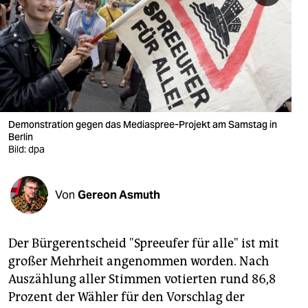
berlin
nord
wahrheit
verlag
verlag
Demonstration gegen das Mediaspree-Projekt am Samstag in
Berlin
veranstaltungen
Bild: dpa
shop
Von
Gereon Asmuth
fragen & hilfe
unterstützen
Der Bürgerentscheid "Spreeufer für alle" ist mit
abo
großer Mehrheit angenommen worden. Nach
Auszählung aller Stimmen votierten rund 86,8
genossenschaft
Prozent der Wähler für den Vorschlag der