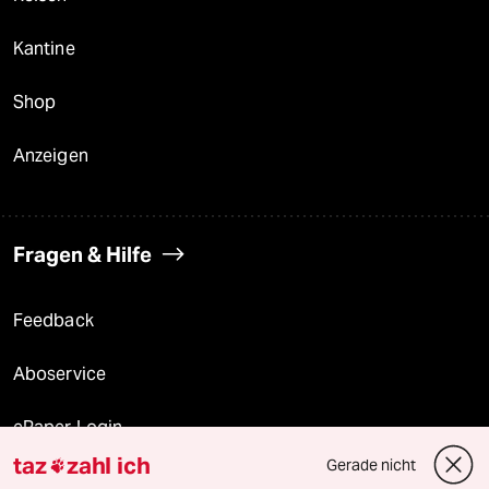
Kantine
Shop
Anzeigen
Fragen & Hilfe
Feedback
Aboservice
ePaper Login
taz
zahl ich
Gerade nicht

Downloads für Abonnierende