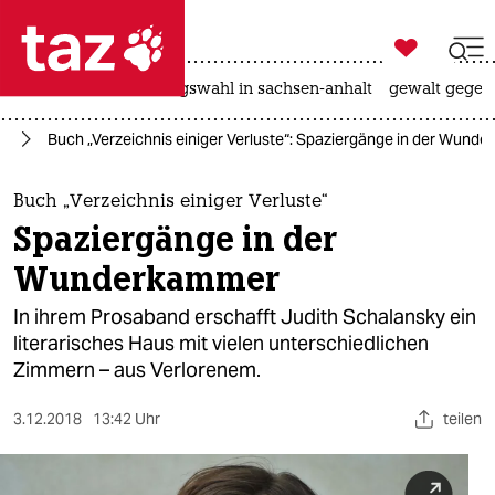

taz zahl ich
hitze
surfen
landtagswahl in sachsen-anhalt
gewalt gegen

taz zahl ich
ch
Buch „Verzeichnis einiger Verluste“: Spaziergänge in der Wund
taz zahl ich
themen
Buch „Verzeichnis einiger Verluste“
Spaziergänge in der
politik
Wunderkammer
öko
In ihrem Prosaband erschafft Judith Schalansky ein
literarisches Haus mit vielen unterschiedlichen
gesellschaft
Zimmern – aus Verlorenem.
kultur
3.12.2018
13:42 Uhr
teilen
sport