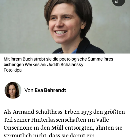
berlin
nord
wahrheit
verlag
verlag
Mit ihrem Buch strebt sie die poetologische Summe ihres
bisherigen Werkes an: Judith Schalansky
veranstaltungen
Foto: dpa
shop
fragen & hilfe
Von
Eva Behrendt
unterstützen
Als Armand Schulthess’ Erben 1973 den größten
abo
Teil seiner Hinterlassenschaften im Valle
genossenschaft
Onsernone in den Müll entsorgten, ahnten sie
vermutlich nicht, dass sie damit ein