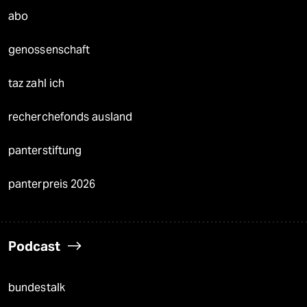
abo
genossenschaft
taz zahl ich
recherchefonds ausland
panterstiftung
panterpreis 2026
Podcast
bundestalk