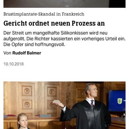
berlin
nord
Brustimplantate-Skandal in Frankreich
Gericht ordnet neuen Prozess an
wahrheit
Der Streit um mangelhafte Silikonkissen wird neu
verlag
aufgerollt. Die Richter kassierten ein vorheriges Urteil ein.
Die Opfer sind hoffnungsvoll.
verlag
Von
Rudolf Balmer
veranstaltungen
10.10.2018
shop
fragen & hilfe
unterstützen
abo
genossenschaft