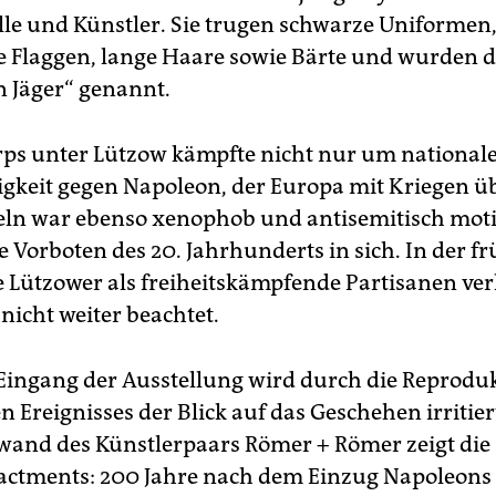
elle und Künstler. Sie trugen schwarze Uniformen
e Flaggen, lange Haare sowie Bärte und wurden d
 Jäger“ genannt.
rps unter Lützow kämpfte nicht nur um national
keit gegen Napoleon, der Europa mit Kriegen ü
ln war ebenso xenophob und antisemitisch moti
e Vorboten des 20. Jahrhunderts in sich. In der 
 Lützower als freiheitskämpfende Partisanen verh
nicht weiter beachtet.
Eingang der Ausstellung wird durch die Reproduk
n Ereignisses der Blick auf das Geschehen irritier
wand des Künstlerpaars Römer + Römer zeigt die
actments: 200 Jahre nach dem Einzug Napoleons