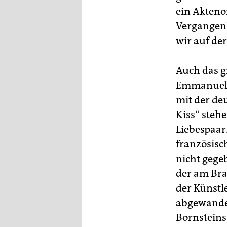
ein Akteno
Vergangenh
wir auf de
Auch das g
Emmanuel B
mit der de
Kiss“ steh
Liebespaar
französisc
nicht gegeb
der am Bra
der Künstl
abgewandel
Bornsteins