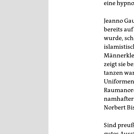
eine hypno
Jeanno Gau
bereits au
wurde, sch
islamistis
Männerklei
zeigt sie b
tanzen war
Uniformen,
Raumanord
namhafter 
Norbert Bi
Sind preuß
gutes Ausst