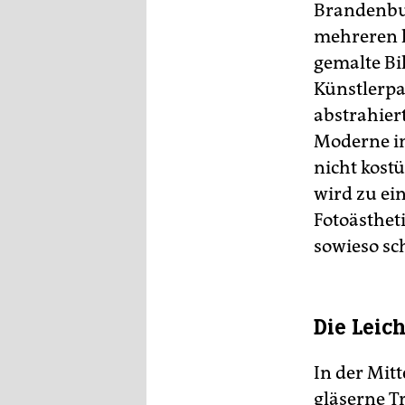
Brandenbur
mehreren h
gemalte Bil
Künstlerpa
abstrahier
Moderne i
nicht kost
wird zu ei
Fotoästheti
sowieso sc
Die Leic
In der Mit
gläserne T