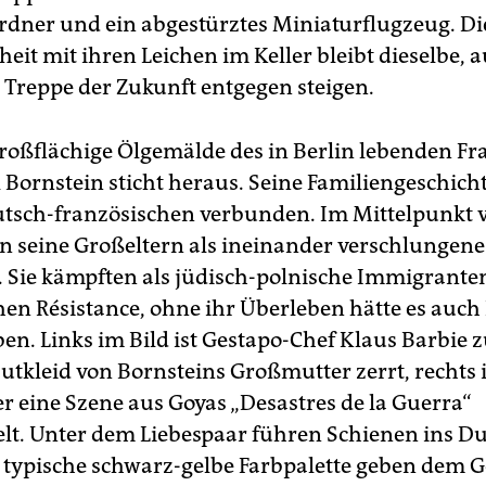
rdner und ein abgestürztes Miniaturflugzeug. Di
eit mit ihren Leichen im Keller bleibt dieselbe,
r Treppe der Zukunft entgegen steigen.
roßflächige Ölgemälde des in Berlin lebenden F
ornstein sticht heraus. Seine Familiengeschicht
utsch-französischen verbunden. Im Mittelpunkt 
en seine Großeltern als ineinander verschlungene
. Sie kämpften als jüdisch-polnische Immigranten
hen Résistance, ohne ihr Überleben hätte es auch
en. Links im Bild ist Gestapo-Chef Klaus Barbie 
utkleid von Bornsteins Großmutter zerrt, rechts 
er eine Szene aus Goyas „Desastres de la Guerra“
t. Unter dem Liebespaar führen Schienen ins Du
 typische schwarz-gelbe Farbpalette geben dem 