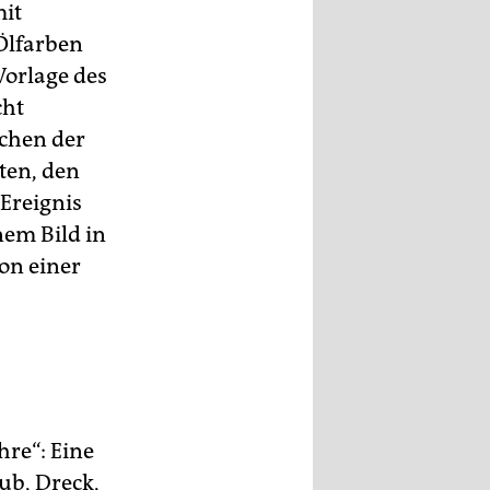
mit
 Ölfarben
Vorlage des
cht
üchen der
ten, den
 Ereignis
nem Bild in
von einer
hre“: Eine
ub, Dreck,