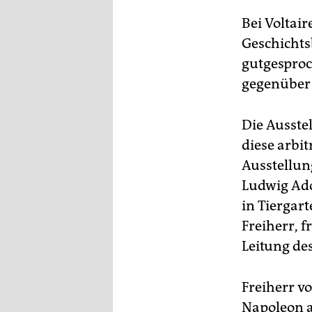
epaper login
Bei Voltair
Geschichts
gutgesproc
gegenüber 
Die Ausste
diese arbit
Ausstellun
Ludwig Ado
in Tiergar
Freiherr, f
Leitung d
Freiherr v
Napoleon a