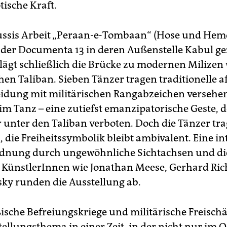
tische Kraft.
ssis Arbeit „Peraan-e-Tombaan“ (Hose und Hemd
f der Documenta 13 in deren Außenstelle Kabul ge
lägt schließlich die Brücke zu modernen Milizen
chen Taliban. Sieben Tänzer tragen traditionelle 
dung mit militärischen Rangabzeichen versehen
eim Tanz – eine zutiefst emanzipatorische Geste, 
 unter den Taliban verboten. Doch die Tänzer tr
 die Freiheitssymbolik bleibt ambivalent. Eine in
nung durch ungewöhnliche Sichtachsen und die
KünstlerInnen wie Jonathan Meese, Gerhard Ric
sky runden die Ausstellung ab.
ische Befreiungskriege und militärische Freischä
ellungsthema in einer Zeit, in der nicht nur im 