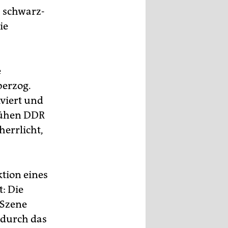
, schwarz-
ie
e
berzog.
viert und
frühen DDR
errlicht,
tion eines
t: Die
 Szene
 durch das