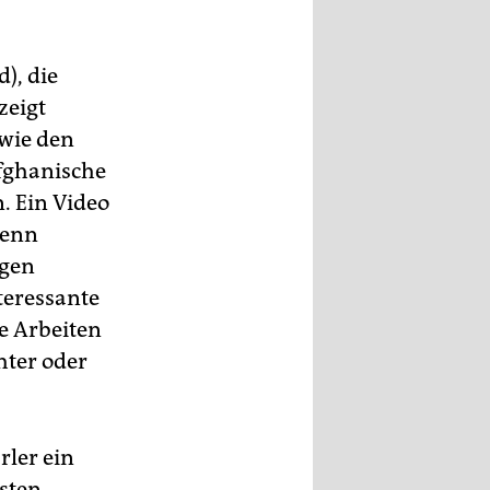
), die
zeigt
 wie den
afghanische
. Ein Video
denn
agen
teressante
 Arbeiten
hter oder
rler ein
Osten