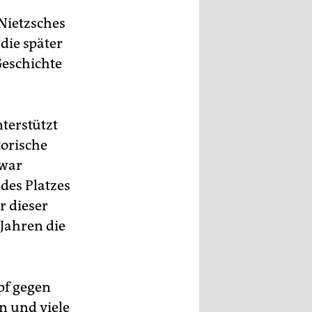
 Nietzsches
die später
Geschichte
terstützt
torische
 war
des Platzes
r dieser
 Jahren die
pf gegen
n und viele