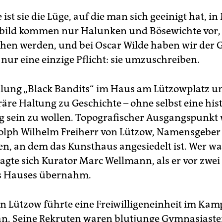
e ist sie die Lüge, auf die man sich geeinigt hat, in
bild kommen nur Halunken und Bösewichte vor, 
hen werden, und bei Oscar Wilde haben wir der 
nur eine einzige Pflicht: sie umzuschreiben.
llung „Black Bandits“ im Haus am Lützowplatz un
räre Haltung zu Geschichte – ohne selbst eine his
g sein zu wollen. Topografischer Ausgangspunkt
lph Wilhelm Freiherr von Lützow, Namensgeber 
ten, an dem das Kunsthaus angesiedelt ist. Wer wa
ragte sich Kurator Marc Wellmann, als er vor zwei
es Hauses übernahm.
on Lützow führte eine Freiwilligeneinheit im Kam
n. Seine Rekruten waren blutjunge Gymnasiaste