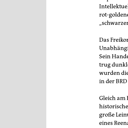
Intellektu
rot-golden
„schwarzen
Das Freiko
Unabhängig
Sein Hande
trug dunkl
wurden die
in der BRD 
Gleich am 
historische
große Lein
eines Reen