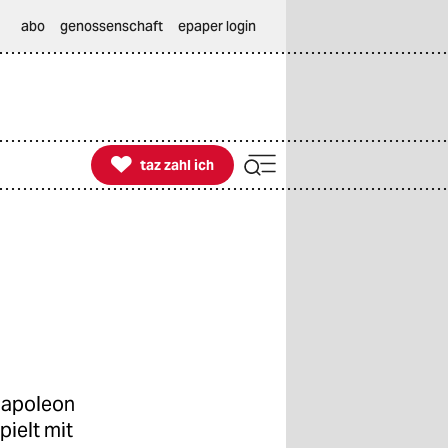
abo
genossenschaft
epaper login

taz zahl ich
taz zahl ich
Napoleon
pielt mit