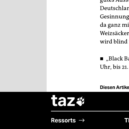
Deutschlan
Gesinnung
da ganz mi
Weizsäcker
wird blind
■ „Black B
Uhr, bis 21.
Diesen Artikel
taz

Ressorts
T