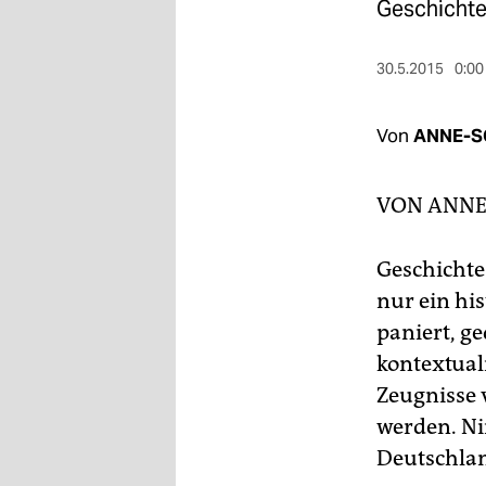
berlin
Geschichte
nord
30.5.2015
0:00
wahrheit
Von
ANNE-S
verlag
verlag
VON
ANNE
veranstaltungen
Geschichte
shop
nur ein his
fragen & hilfe
paniert, 
unterstützen
kontextual
Zeugnisse 
abo
werden. Ni
genossenschaft
Deutschla