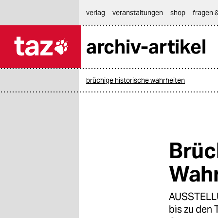
hautnavigation anspringen
hauptinhalt anspringen
footer anspringen
verlag
veranstaltungen
shop
fragen &
archiv-artikel

taz zahl ich
taz zahl ich
brüchige historische wahrheiten
themen
politik
öko
Brüc
gesellschaft
Wahr
kultur
AUSSTELLU
sport
bis zu den 