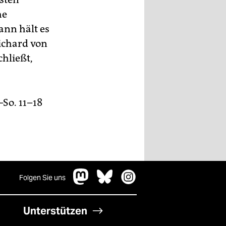
he
nn hält es
ichard von
hließt,
–So. 11–18
Folgen Sie uns
Unterstützen