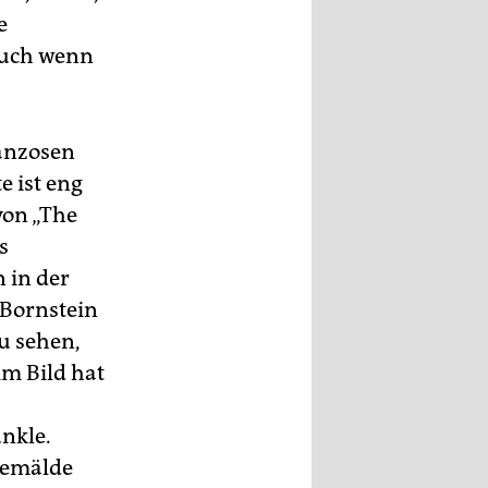
e
 auch wenn
ranzosen
e ist eng
von „The
s
 in der
 Bornstein
zu sehen,
im Bild hat
nkle.
Gemälde