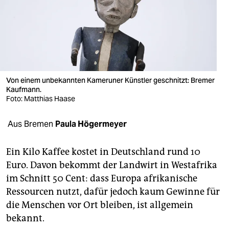
berlin
nord
wahrheit
verlag
Von einem unbekannten Kameruner Künstler geschnitzt: Bremer
Kaufmann.
verlag
Foto: Matthias Haase
veranstaltungen
Aus Bremen
Paula Högermeyer
shop
fragen & hilfe
Ein Kilo Kaffee kostet in Deutschland rund 10
Euro. Davon bekommt der Landwirt in Westafrika
unterstützen
im Schnitt 50 Cent: dass Europa afrikanische
Ressourcen nutzt, dafür jedoch kaum Gewinne für
abo
die Menschen vor Ort bleiben, ist allgemein
genossenschaft
bekannt.