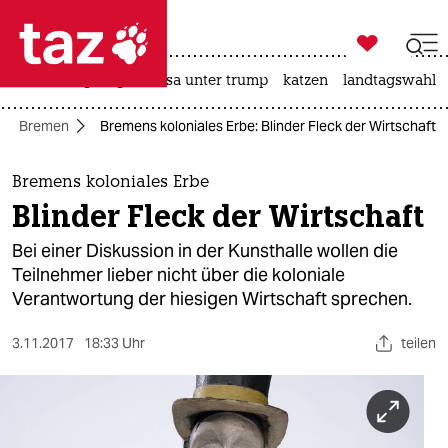

taz zahl ich
hitze
bergsteigen
usa unter trump
katzen
landtagswahl i

taz zahl ich
Bremen
Bremens koloniales Erbe: Blinder Fleck der Wirtschaft
taz zahl ich
themen
Bremens koloniales Erbe
Blinder Fleck der Wirtschaft
politik
Bei einer Diskussion in der Kunsthalle wollen die
öko
Teilnehmer lieber nicht über die koloniale
Verantwortung der hiesigen Wirtschaft sprechen.
gesellschaft
3.11.2017
18:33 Uhr
teilen
kultur
sport