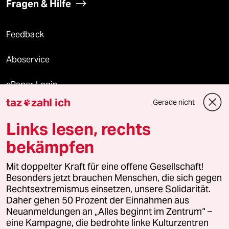
Fragen & Hilfe
Feedback
Aboservice
ePaper Login
taz
zahl ich
Gerade nicht

Downloads für Abonnierende
Links lesen, rechts
bekämpfen
© 2026 taz Verlags und Vertriebs GmbH
Mit doppelter Kraft für eine offene Gesellschaft!
Alle Rechte vorbehalten. Bei rechtlichen Fragen oder für Genehmigungen
wenden Sie sich bitte an
lizenzen@taz.de
Besonders jetzt brauchen Menschen, die sich gegen
Rechtsextremismus einsetzen, unsere Solidarität.
Daher gehen 50 Prozent der Einnahmen aus
Feedback
Redaktionsstatut
Kommune-Richtlinien
KI-
Neuanmeldungen an „Alles beginnt im Zentrum“ –
eine Kampagne, die bedrohte linke Kulturzentren