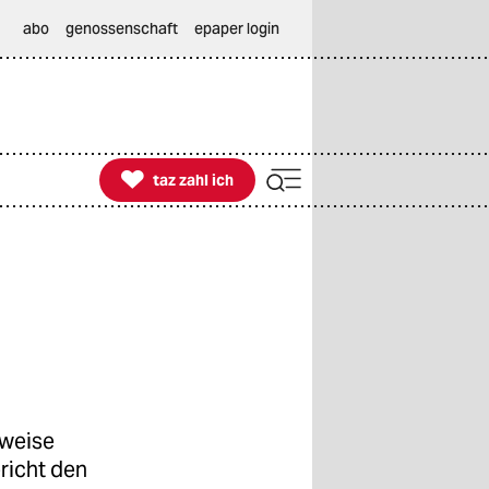
abo
genossenschaft
epaper login

taz zahl ich
taz zahl ich
sweise
richt den