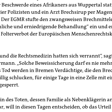
 Beschwerde eines Afrikaners aus Wuppertal sta
ier Polizisten und ein Arzt Brechsirup per Mage
. Der EGMR stufte den zwangsweisen Brechmittele
iche und erniedrigende Behandlung“ ein und e
s Folterverbot der Europäischen Menschenrechts
 und die Rechtsmedizin hatten sich verrannt“, sag
rmann. „Solche Beweissicherung darf es nie mehr
s Tod werden in Bremen Verdächtige, die den Bre
illig schlucken, für einige Tage in eine Zelle mit 
gesperrt.
in des Toten, dessen Familie als Nebenklägerin a
ar, will in diesen Tagen entscheiden, ob das Urtei