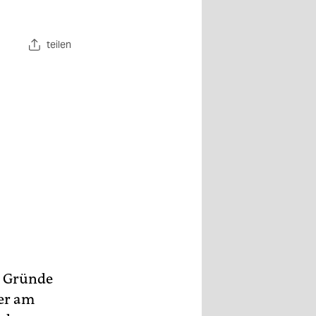
teilen
e Gründe
 er am