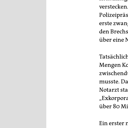
verstecken
Polizeipräs
erste zwan
den Brech
über eine 
Tatsächlic
Mengen Kok
zwischendu
musste. Da
Notarzt st
„Exkorporat
über 80 Min
Ein erster 