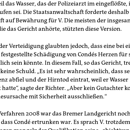
il das Wasser, das der Polizeiarzt im eingeflößte, 
ufen sei. Die Staatsanwaltschaft forderte deshal
t auf Bewährung für V. Die meisten der insgesa
ie das Gericht anhörte, stützten diese Version.
der Verteidigung glaubten jedoch, dass eine bei e
festgestellte Schädigung von Condés Herzen für 
ich sein könnte. In diesem Fall, so das Gericht, tr
 keine Schuld. „Es ist sehr wahrscheinlich, dass s
nz abfiel und der Hirntod eintrat, weil er Wasser
hatte“, sagte der Richter. „Aber kein Gutachter k
esursache mit Sicherheit ausschließen.“
Verfahren 2008 war das Bremer Landgericht noc
 dass Condé ertrunken war. Es sprach V. trotzdem