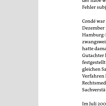
der habe w
Fehler sub
Condé war 
Dezember 2
Hamburg-Ep
zwangsweis
hatte dama
Gutachter 
festgestell
gleichen S
Verfahren 
Rechtsmedi
Sachverstä
Im Juli 20