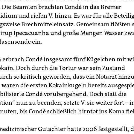
. Die Beamten brachten Condé in das Bremer
idium und riefen V. hinzu. Es war für alle Beteili
gsweise Brechmitteleinsatz. Gemeinsam flößten 
sirup Ipecacuanha und große Mengen Wasser zw
Nasensonde ein.
h erbrach Condé insgesamt fünf Kügelchen mit w
ain. Doch durch die Tortur war sein Zustand
rch so kritisch geworden, dass ein Notarzt hi
 waren die ersten Kokainkugeln bereits ausgespi
abilisierte Condé vorübergehend. Doch statt die
ion“ nun zu beenden, setzte V. sie weiter fort – 
uten, bis Condé schließlich hirntot ins Koma fiel
medizinischer Gutachter hatte 2006 festgestellt, 