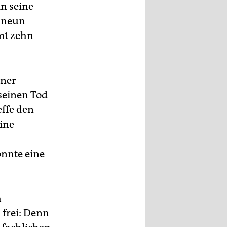
in seine
b neun
mt zehn
iner
seinen Tod
effe den
eine
onnte eine
h
 frei: Denn