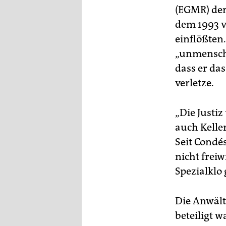
(EGMR) der
dem 1993 v
einflößten
„unmenschl
dass er da
verletze.
„Die Justiz
auch Kelle
Seit Condé
nicht freiw
Spezialklo 
Die Anwält
beteiligt w