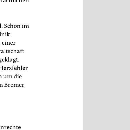
 fachlichen
d. Schon im
inik
 einer
altschaft
eklagt.
 Herzfehler
ch um die
im Bremer
enrechte