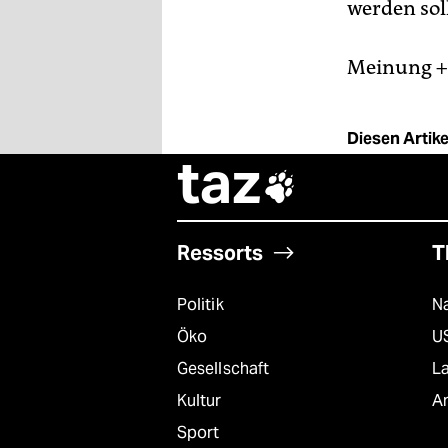
werden soll
Meinung + 
Diesen Artikel
taz

Ressorts
T
Politik
Na
Öko
U
Gesellschaft
L
Kultur
A
Sport