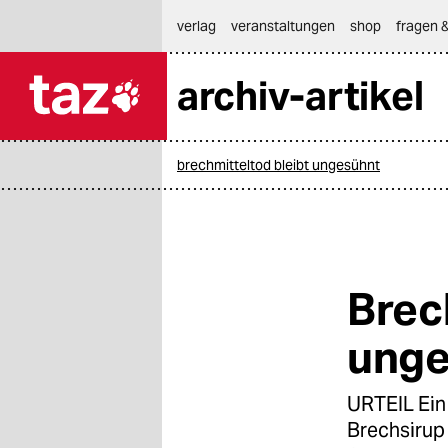
hautnavigation anspringen
hauptinhalt anspringen
footer anspringen
verlag
veranstaltungen
shop
fragen &
archiv-artikel

taz zahl ich
taz zahl ich
brechmitteltod bleibt ungesühnt
themen
politik
öko
Brec
gesellschaft
unge
kultur
URTEIL Ein 
sport
Brechsirup