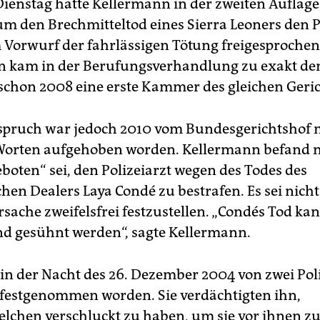
ienstag hatte Kellermann in der zweiten Auflage
um den Brechmitteltod eines Sierra Leoners den P
m Vorwurf der fahrlässigen Tötung freigesprochen
n kam in der Berufungsverhandlung zu exakt d
e schon 2008 eine erste Kammer des gleichen Geric
spruch war jedoch 2010 vom Bundesgerichtshof 
Worten aufgehoben worden. Kellermann befand n
eboten“ sei, den Polizeiarzt wegen des Todes des
en Dealers Laya Condé zu bestrafen. Es sei nich
sache zweifelsfrei festzustellen. „Condés Tod ka
nd gesühnt werden“, sagte Kellermann.
in der Nacht des 26. Dezember 2004 von zwei Poli
 festgenommen worden. Sie verdächtigten ihn,
lchen verschluckt zu haben, um sie vor ihnen z