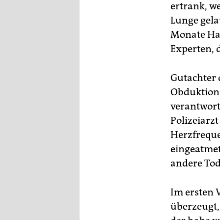
ertrank, we
Lunge gela
Monate Haf
Experten, d
Gutachter 
Obduktion 
verantwortl
Polizeiarzt
Herzfreque
eingeatmet 
andere Tod
Im ersten 
überzeugt,