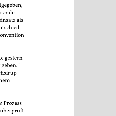
ttgegeben,
nsonde
insatz als
ntschied,
konvention
te gestern
 geben.“
chsirup
einem
m Prozess
l überprüft