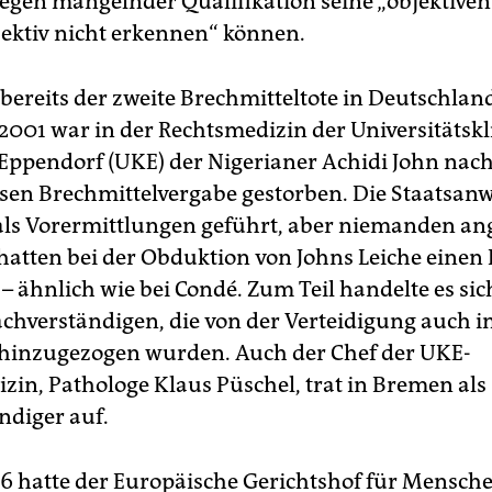
egen mangelnder Qualifikation seine „objektiven
jektiv nicht erkennen“ können.
bereits der zweite Brechmitteltote in Deutschlan
001 war in der Rechtsmedizin der Universitätskl
pendorf (UKE) der Nigerianer Achidi John nach
en Brechmittelvergabe gestorben. Die Staatsanw
ls Vorermittlungen geführt, aber niemanden ang
hatten bei der Obduktion von Johns Leiche einen
t – ähnlich wie bei Condé. Zum Teil handelte es si
achverständigen, die von der Verteidigung auch 
hinzugezogen wurden. Auch der Chef der UKE-
zin, Pathologe Klaus Püschel, trat in Bremen als
ndiger auf.
06 hatte der Europäische Gerichtshof für Mensch