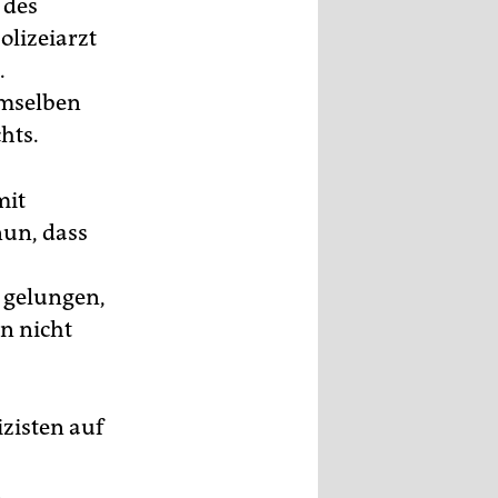
 des
olizeiarzt
.
emselben
hts.
mit
un, dass
t gelungen,
nn nicht
zisten auf
u