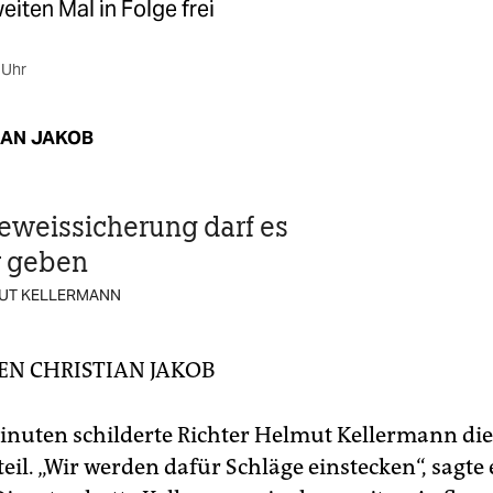
eiten Mal in Folge frei
 Uhr
IAN JAKOB
eweissicherung darf es
r geben
MUT KELLERMANN
MEN
CHRISTIAN JAKOB
nuten schilderte Richter Helmut Kellermann di
teil. „Wir werden dafür Schläge einstecken“, sagte