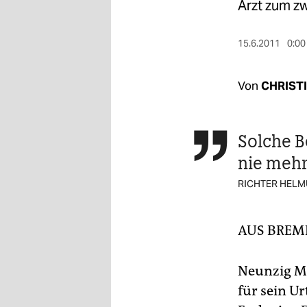
berlin
Arzt zum zw
nord
15.6.2011
0:00
wahrheit
Von
CHRIST
verlag
verlag
Solche B

veranstaltungen
nie meh
shop
RICHTER HEL
fragen & hilfe
unterstützen
AUS BRE
abo
Neunzig Mi
genossenschaft
für sein Ur