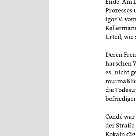
Ende. Am D
epaper login
Prozesses 
Igor V. vo
Kellerman
Urteil, wi
Deren Frei
harschen 
es „nicht g
mutmaßlich
die Todesur
befriedige
Condé war 
der Straße
Kokainküge