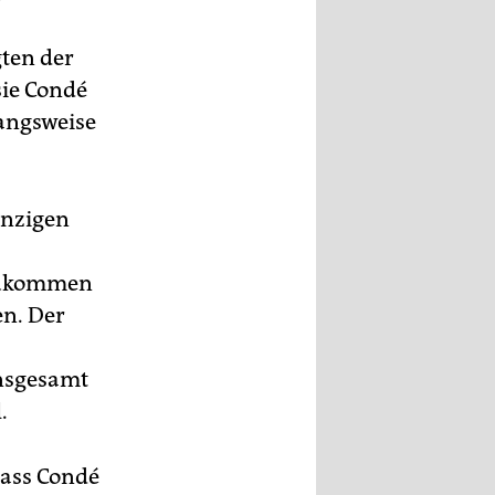
gten der
sie Condé
angsweise
inzigen
nzukommen
en. Der
insgesamt
.
dass Condé