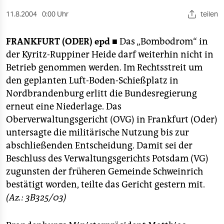
berlin
11.8.2004
0:00 Uhr
teilen
nord
FRANKFURT (ODER)
epd ■
Das „Bombodrom“ in
wahrheit
der Kyritz-Ruppiner Heide darf weiterhin nicht in
verlag
Betrieb genommen werden. Im Rechtsstreit um
den geplanten Luft-Boden-Schießplatz in
verlag
Nordbrandenburg erlitt die Bundesregierung
erneut eine Niederlage. Das
veranstaltungen
Oberverwaltungsgericht (OVG) in Frankfurt (Oder)
shop
untersagte die militärische Nutzung bis zur
abschließenden Entscheidung. Damit sei der
fragen & hilfe
Beschluss des Verwaltungsgerichts Potsdam (VG)
unterstützen
zugunsten der früheren Gemeinde Schweinrich
bestätigt worden, teilte das Gericht gestern mit.
abo
(Az.: 3B325/03)
genossenschaft