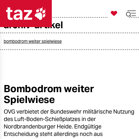

taz zahl ich
archiv-artikel

taz zahl ich
taz zahl ich
bombodrom weiter spielwiese
themen
politik
öko
Bombodrom weiter
Spielwiese
gesellschaft
OVG verbietet der Bundeswehr militärische Nutzung
kultur
des Luft-Boden-Schießplatzes in der
sport
Nordbrandenburger Heide. Endgültige
Entscheidung steht allerdings noch aus