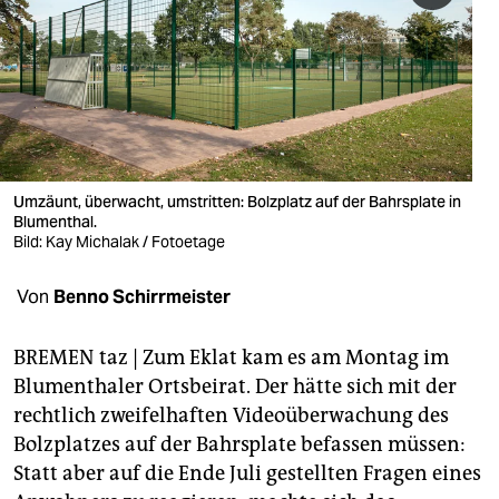
berlin
nord
wahrheit
verlag
verlag
Umzäunt, überwacht, umstritten: Bolzplatz auf der Bahrsplate in
Blumenthal.
veranstaltungen
Bild: Kay Michalak / Fotoetage
shop
Von
Benno Schirrmeister
fragen & hilfe
BREMEN taz | Zum Eklat kam es am Montag im
unterstützen
Blumenthaler Ortsbeirat. Der hätte sich mit der
rechtlich zweifelhaften Videoüberwachung des
abo
Bolzplatzes auf der Bahrsplate befassen müssen:
genossenschaft
Statt aber auf die Ende Juli gestellten Fragen eines