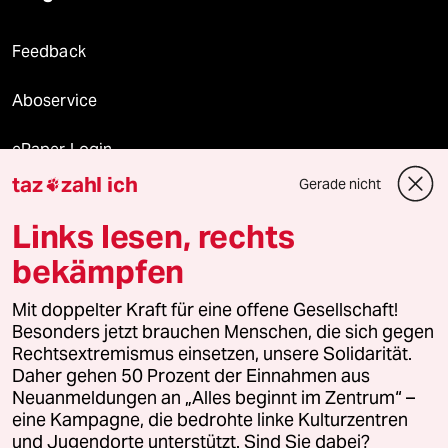
Feedback
Aboservice
ePaper Login
taz
zahl ich
Gerade nicht

Downloads für Abonnierende
Links lesen, rechts
bekämpfen
© 2026 taz Verlags und Vertriebs GmbH
Alle Rechte vorbehalten. Bei rechtlichen Fragen oder für Genehmigungen
Mit doppelter Kraft für eine offene Gesellschaft!
wenden Sie sich bitte an
lizenzen@taz.de
Besonders jetzt brauchen Menschen, die sich gegen
Rechtsextremismus einsetzen, unsere Solidarität.
Daher gehen 50 Prozent der Einnahmen aus
Feedback
Redaktionsstatut
Kommune-Richtlinien
KI-
Neuanmeldungen an „Alles beginnt im Zentrum“ –
eine Kampagne, die bedrohte linke Kulturzentren
Leitlinie
Informant
Datenschutz
Impressum
AGB
und Jugendorte unterstützt. Sind Sie dabei?