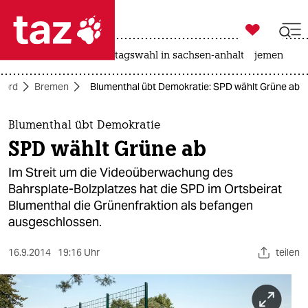

taz zahl ich
drohnen
rente
landtagswahl in sachsen-anhalt
jemen

taz zahl ich
Nord
Bremen
Blumenthal übt Demokratie: SPD wählt Grüne ab
taz zahl ich
themen
Blumenthal übt Demokratie
SPD wählt Grüne ab
politik
Im Streit um die Videoüberwachung des
öko
Bahrsplate-Bolzplatzes hat die SPD im Ortsbeirat
Blumenthal die Grünenfraktion als befangen
gesellschaft
ausgeschlossen.
kultur
16.9.2014
19:16 Uhr
teilen
sport