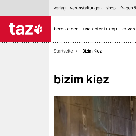
hautnavigation anspringen
hauptinhalt anspringen
footer anspringen
verlag
veranstaltungen
shop
fragen &
bergsteigen
usa unter trump
katzen

taz zahl ich
taz zahl ich
Startseite
Bizim Kiez
themen
politik
bizim kiez
öko
gesellschaft
kultur
sport