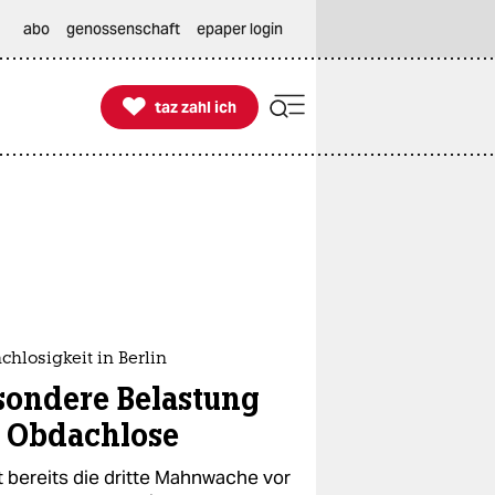
abo
genossenschaft
epaper login

taz zahl ich
taz zahl ich
hlosigkeit in Berlin
sondere Belastung
r Obdachlose
t bereits die dritte Mahnwache vor