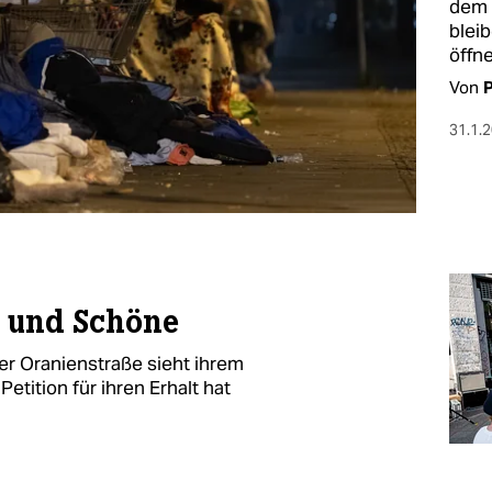
dem 
blei
öffn
Von
31.1.
e und Schöne
er Oranienstraße sieht ihrem
tition für ihren Erhalt hat