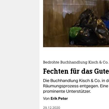
berlin
nord
wahrheit
verlag
verlag
veranstaltungen
shop
Bedrohte Buchhandlung Kisch & Co.
Fechten für das Gut
fragen & hilfe
Die Buchhandlung Kisch & Co. in d
unterstützen
Räumungsprozess entgegen. Eine Pe
prominente Unterstützer.
abo
Von
Erik Peter
genossenschaft
29.12.2020