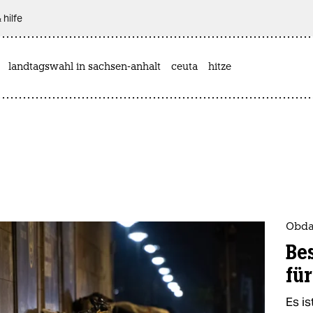
 hilfe
landtagswahl in sachsen-anhalt
ceuta
hitze
Obdac
Be
fü
Es is