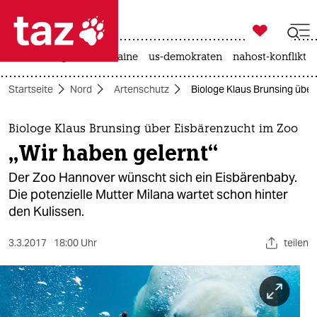

taz zahl ich
hitze
krieg in der ukraine
us-demokraten
nahost-konflikt

taz zahl ich
Startseite
Nord
Artenschutz
Biologe Klaus Brunsing über
taz zahl ich
themen
Biologe Klaus Brunsing über Eisbärenzucht im Zoo
„Wir haben gelernt“
politik
Der Zoo Hannover wünscht sich ein Eisbärenbaby.
öko
Die potenzielle Mutter Milana wartet schon hinter
den Kulissen.
gesellschaft
3.3.2017
18:00 Uhr
teilen
kultur
sport