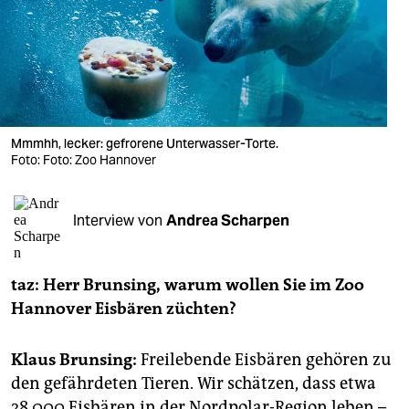
berlin
nord
wahrheit
verlag
Mmmhh, lecker: gefrorene Unterwasser-Torte.
verlag
Foto: Foto: Zoo Hannover
veranstaltungen
Interview von
Andrea Scharpen
shop
fragen & hilfe
taz: Herr Brunsing, warum wollen Sie im Zoo
unterstützen
Hannover Eisbären züchten?
abo
Klaus Brunsing:
Freilebende Eisbären gehören zu
genossenschaft
den gefährdeten Tieren. Wir schätzen, dass etwa
28.000 Eisbären in der Nordpolar-Region leben –