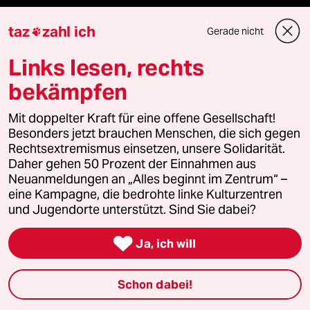
taz
zahl ich
Demnächst
Gerade nicht

Links lesen, rechts
Vor Ort
bekämpfen
Live im Stream
Mit doppelter Kraft für eine offene Gesellschaft!
Vergangene
Besonders jetzt brauchen Menschen, die sich gegen
Rechtsextremismus einsetzen, unsere Solidarität.
Daher gehen 50 Prozent der Einnahmen aus
taz lab 2027
Neuanmeldungen an „Alles beginnt im Zentrum“ –
eine Kampagne, die bedrohte linke Kulturzentren
und Jugendorte unterstützt. Sind Sie dabei?
Mehr taz Lesestoff

Ja, ich will
taz Blogs
Schon dabei!
taz FUTURZWEI