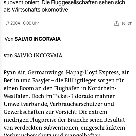
berlin
subventioniert. Die Fluggesellschaften sehen sich
als Wirtschaftslokomotive
nord
1.7.2004
0:00 Uhr
teilen
wahrheit
Von
SALVIO INCORVAIA
verlag
verlag
von
SALVIO INCORVAIA
veranstaltungen
Ryan Air, Germanwings, Hapag-Lloyd Express, Air
shop
Berlin und Easyjet – die Billligflieger sorgen für
einen Boom an den Flughäfen in Nordrhein-
fragen & hilfe
Westfalen. Doch im Ticket-Eldorado mahnen
unterstützen
Umweltverbände, Verbraucherschützer und
Gewerkschaften zur Vorsicht: Die extrem
abo
niedrigen Flugpreise der Branche seien Resultat
genossenschaft
von verdeckten Subventionen, eingeschränktem
Verbraucherschutz und mangelhaften