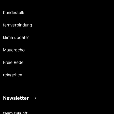
bundestalk
fernverbindung
klima update°
Mauerecho
Freie Rede
reingehen
Newsletter
team zukunft