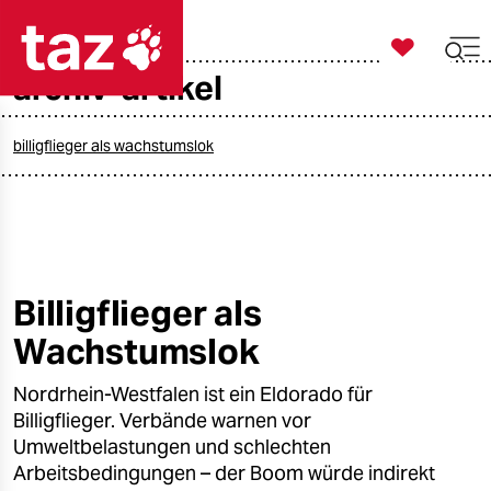

taz zahl ich
archiv-artikel

taz zahl ich
taz zahl ich
billigflieger als wachstumslok
themen
politik
öko
Billigflieger als
Wachstumslok
gesellschaft
Nordrhein-Westfalen ist ein Eldorado für
kultur
Billigflieger. Verbände warnen vor
sport
Umweltbelastungen und schlechten
Arbeitsbedingungen – der Boom würde indirekt