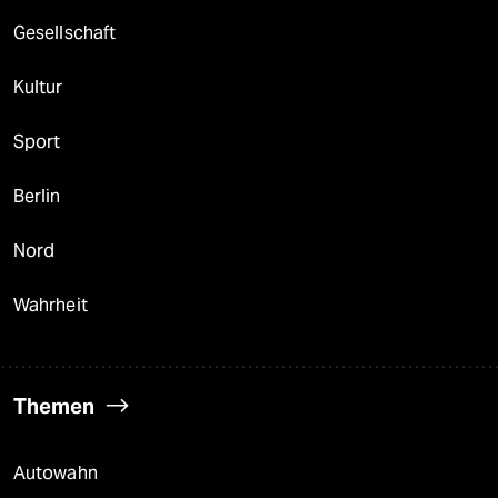
berlin
Gesellschaft
nord
Kultur
wahrheit
Sport
verlag
verlag
Berlin
veranstaltungen
Nord
shop
Wahrheit
fragen & hilfe
unterstützen
Themen
abo
genossenschaft
Autowahn