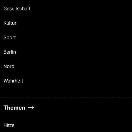
berlin
Gesellschaft
nord
Kultur
wahrheit
Sport
verlag
verlag
Berlin
veranstaltungen
Nord
shop
Wahrheit
fragen & hilfe
unterstützen
Themen
abo
genossenschaft
Hitze