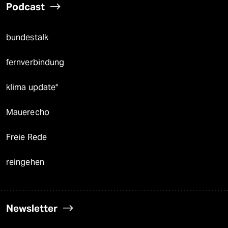
Podcast
bundestalk
fernverbindung
klima update°
Mauerecho
Freie Rede
reingehen
Newsletter