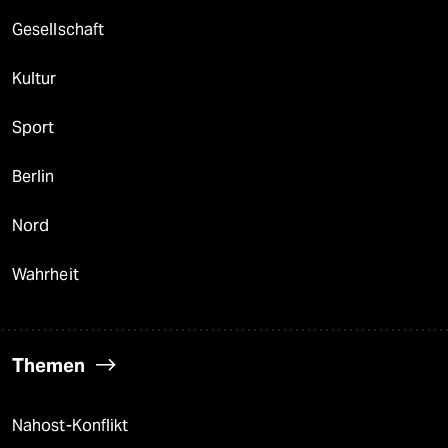
berlin
Gesellschaft
nord
Kultur
wahrheit
Sport
verlag
verlag
Berlin
veranstaltungen
Nord
shop
Wahrheit
fragen & hilfe
unterstützen
Themen
abo
genossenschaft
Nahost-Konflikt