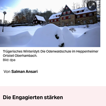
berlin
nord
wahrheit
verlag
verlag
veranstaltungen
Trügerisches Winteridyll: Die Odenwaldschule im Heppenheimer
Ortsteil Oberhambach.
shop
Bild: dpa
fragen & hilfe
Von
Salman Ansari
unterstützen
abo
Die Engagierten stärken
genossenschaft