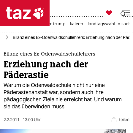

taz zahl ich
bergsteigen
usa unter trump
katzen
landtagswahl in sachs

taz zahl ich
ng
Bilanz eines Ex-Odenwaldschullehrers: Erziehung nach der Päde
taz zahl ich
themen
Bilanz eines Ex-Odenwaldschullehrers
Erziehung nach der
politik
Päderastie
öko
Warum die Odenwaldschule nicht nur eine
Päderastenanstalt war, sondern auch ihre
gesellschaft
pädagogischen Ziele nie erreicht hat. Und warum
sie das überwinden muss.
kultur
sport
2.2.2011
13:00 Uhr
teilen