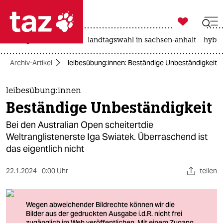

taz zahl ich
niedrigwasser
rente
landtagswahl in sachsen-anhalt
hybri

taz zahl ich
Archiv-Artikel
lei­bes­übun­g:in­nen: Beständige Unbeständigkeit
taz zahl ich
themen
lei­bes­übun­g:in­nen
Beständige Unbeständigkeit
politik
Bei den Australian Open scheitertdie
öko
Weltranglistenerste Iga Swiatek. Überraschend ist
das eigentlich nicht
gesellschaft
22.1.2024
0:00 Uhr
teilen
kultur
sport