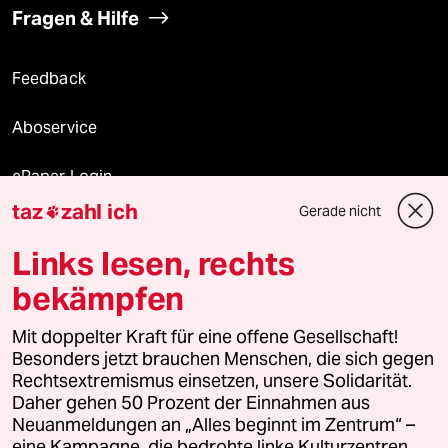
Fragen & Hilfe
Feedback
Aboservice
ePaper Login
taz
zahl ich
Gerade nicht

Downloads für Abonnierende
Links lesen, rechts
bekämpfen
© 2026 taz Verlags und Vertriebs GmbH
Mit doppelter Kraft für eine offene Gesellschaft!
Alle Rechte vorbehalten. Bei rechtlichen Fragen oder für Genehmigungen
wenden Sie sich bitte an
lizenzen@taz.de
Besonders jetzt brauchen Menschen, die sich gegen
Rechtsextremismus einsetzen, unsere Solidarität.
Daher gehen 50 Prozent der Einnahmen aus
Feedback
Redaktionsstatut
Kommune-Richtlinien
KI-
Neuanmeldungen an „Alles beginnt im Zentrum“ –
eine Kampagne, die bedrohte linke Kulturzentren