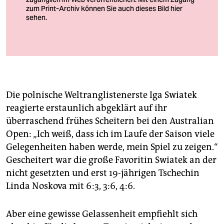
berlin
nord
wahrheit
verlag
verlag
Die polnische Weltranglistenerste Iga Swiatek
veranstaltungen
reagierte erstaunlich abgeklärt auf ihr
überraschend frühes Scheitern bei den Australian
shop
Open: „Ich weiß, dass ich im Laufe der Saison viele
fragen & hilfe
Gelegenheiten haben werde, mein Spiel zu zeigen.“
Gescheitert war die große Favoritin Swiatek an der
unterstützen
nicht gesetzten und erst 19-jährigen Tschechin
Linda Noskova mit 6:3, 3:6, 4:6.
abo
genossenschaft
Aber eine gewisse Gelassenheit empfiehlt sich