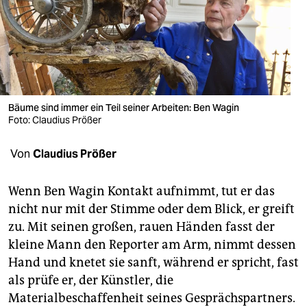
berlin
nord
wahrheit
verlag
Bäume sind immer ein Teil seiner Arbeiten: Ben Wagin
verlag
Foto: Claudius Prößer
veranstaltungen
Von
Claudius Prößer
shop
Wenn Ben Wagin Kontakt aufnimmt, tut er das
fragen & hilfe
nicht nur mit der Stimme oder dem Blick, er greift
zu. Mit seinen großen, rauen Händen fasst der
unterstützen
kleine Mann den Reporter am Arm, nimmt dessen
abo
Hand und knetet sie sanft, während er spricht, fast
als prüfe er, der Künstler, die
genossenschaft
Materialbeschaffenheit seines Gesprächspartners.