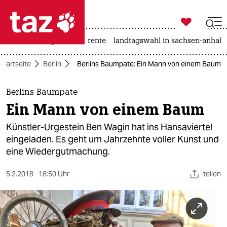

taz zahl ich
hitze
niedrigwasser
rente
landtagswahl in sachsen-anhalt

taz zahl ich
Startseite
Berlin
Berlins Baumpate: Ein Mann von einem Baum
taz zahl ich
themen
Berlins Baumpate
Ein Mann von einem Baum
politik
Künstler-Urgestein Ben Wagin hat ins Hansaviertel
öko
eingeladen. Es geht um Jahrzehnte voller Kunst und
eine Wiedergutmachung.
gesellschaft
5.2.2018
18:50 Uhr
teilen
kultur
sport