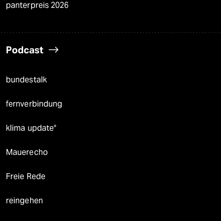
panterpreis 2026
Podcast
bundestalk
fernverbindung
klima update°
Mauerecho
Freie Rede
reingehen