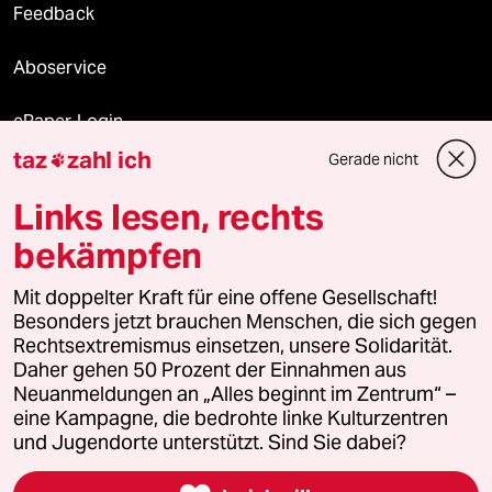
Feedback
Aboservice
ePaper Login
taz
zahl ich
Gerade nicht

Downloads für Abonnierende
Links lesen, rechts
bekämpfen
© 2026 taz Verlags und Vertriebs GmbH
Mit doppelter Kraft für eine offene Gesellschaft!
Alle Rechte vorbehalten. Bei rechtlichen Fragen oder für Genehmigungen
wenden Sie sich bitte an
lizenzen@taz.de
Besonders jetzt brauchen Menschen, die sich gegen
Rechtsextremismus einsetzen, unsere Solidarität.
Daher gehen 50 Prozent der Einnahmen aus
Feedback
Redaktionsstatut
Kommune-Richtlinien
KI-
Neuanmeldungen an „Alles beginnt im Zentrum“ –
eine Kampagne, die bedrohte linke Kulturzentren
Leitlinie
Informant
Datenschutz
Impressum
AGB
und Jugendorte unterstützt. Sind Sie dabei?
Seitenwende
Einwilligungen widerrufen (Ads)