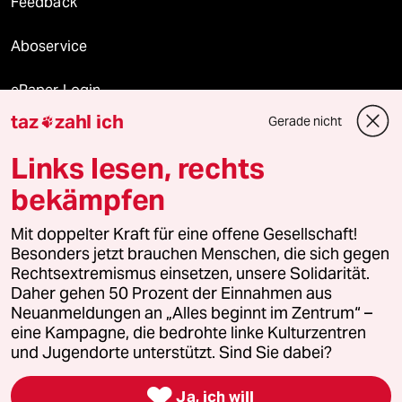
Feedback
Aboservice
ePaper Login
taz
zahl ich
Gerade nicht

Downloads für Abonnierende
Links lesen, rechts
bekämpfen
© 2026 taz Verlags und Vertriebs GmbH
Alle Rechte vorbehalten. Bei rechtlichen Fragen oder für Genehmigungen
Mit doppelter Kraft für eine offene Gesellschaft!
wenden Sie sich bitte an
lizenzen@taz.de
Besonders jetzt brauchen Menschen, die sich gegen
Rechtsextremismus einsetzen, unsere Solidarität.
Daher gehen 50 Prozent der Einnahmen aus
Feedback
Redaktionsstatut
Kommune-Richtlinien
KI-
Neuanmeldungen an „Alles beginnt im Zentrum“ –
eine Kampagne, die bedrohte linke Kulturzentren
Leitlinie
Informant
Datenschutz
Impressum
AGB
und Jugendorte unterstützt. Sind Sie dabei?
Seitenwende
Einwilligungen widerrufen (Ads)

Ja, ich will