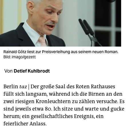
berlin
nord
wahrheit
verlag
verlag
Rainald Götz liest zur Preisverleihung aus seinem neuen Roman.
Bild: imago/gezett
veranstaltungen
Von
Detlef Kuhlbrodt
shop
fragen & hilfe
Berlin
taz
| Der große Saal des Roten Rathauses
füllt sich langsam, während ich die Birnen an den
unterstützen
zwei riesigen Kronleuchtern zu zählen versuche. Es
abo
sind jeweils etwa 80. Ich sitze und warte und gucke
herum; ein gesellschaftliches Ereignis, ein
genossenschaft
feierlicher Anlass.