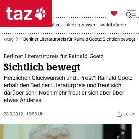

taz zahl ich
krieg in der ukraine
hitze
niedrigwasser
waldbrände

taz zahl ich
Alltag
Berliner Literaturpreis für Rainald Goetz: Sichtlich bewegt
taz zahl ich
themen
Berliner Literaturpreis für Rainald Goetz
Sichtlich bewegt
politik
Herzlichen Glückwunsch und „Prost“! Rainald Goetz
öko
erhält den Berliner Literaturpreis und freut sich
darüber sehr. Noch mehr freut er sich aber über
gesellschaft
etwas Anderes.
kultur
28.3.2012
16:55 Uhr
teilen
sport