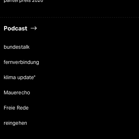
panterpreis 2026
Podcast
bundestalk
fernverbindung
klima update°
Mauerecho
Freie Rede
reingehen