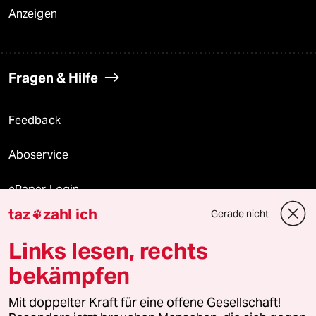
Anzeigen
Fragen & Hilfe
Feedback
Aboservice
ePaper Login
taz
zahl ich
Gerade nicht

Downloads für Abonnierende
Links lesen, rechts
bekämpfen
© 2026 taz Verlags und Vertriebs GmbH
Alle Rechte vorbehalten. Bei rechtlichen Fragen oder für Genehmigungen
Mit doppelter Kraft für eine offene Gesellschaft!
wenden Sie sich bitte an
lizenzen@taz.de