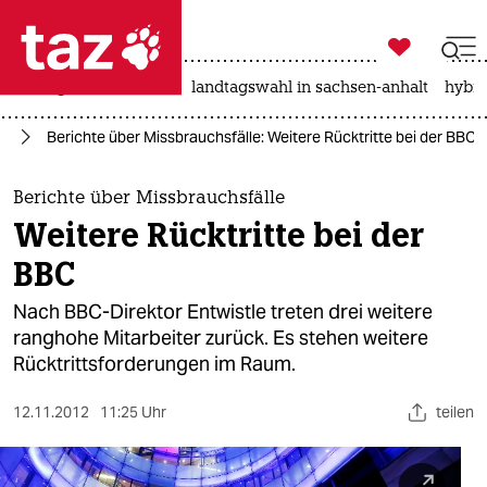

taz zahl ich
niedrigwasser
rente
landtagswahl in sachsen-anhalt
hybri

taz zahl ich
en
Berichte über Missbrauchsfälle: Weitere Rücktritte bei der BBC
taz zahl ich
themen
Berichte über Missbrauchsfälle
Weitere Rücktritte bei der
politik
BBC
öko
Nach BBC-Direktor Entwistle treten drei weitere
ranghohe Mitarbeiter zurück. Es stehen weitere
gesellschaft
Rücktrittsforderungen im Raum.
kultur
12.11.2012
11:25 Uhr
teilen
sport