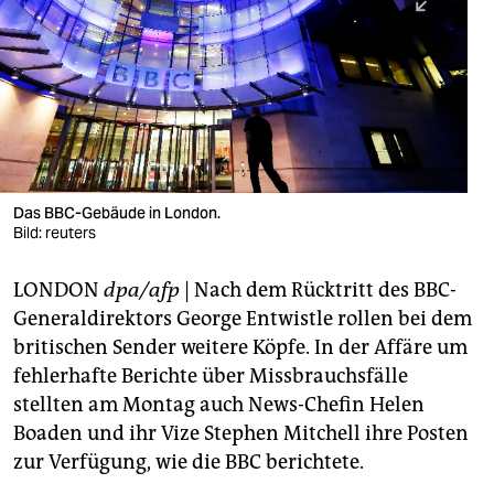
berlin
nord
wahrheit
verlag
verlag
Das BBC-Gebäude in London.
Bild: reuters
veranstaltungen
shop
LONDON
dpa/afp
| Nach dem Rücktritt des BBC-
Generaldirektors George Entwistle rollen bei dem
fragen & hilfe
britischen Sender weitere Köpfe. In der Affäre um
unterstützen
fehlerhafte Berichte über Missbrauchsfälle
stellten am Montag auch News-Chefin Helen
abo
Boaden und ihr Vize Stephen Mitchell ihre Posten
genossenschaft
zur Verfügung, wie die BBC berichtete.