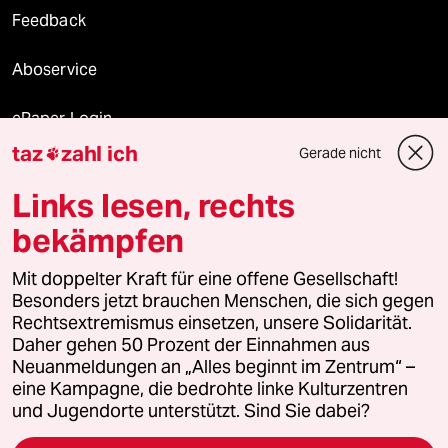
Feedback
Aboservice
ePaper Login
taz
zahl ich
Gerade nicht

Downloads für Abonnierende
Links lesen, rechts
bekämpfen
© 2026 taz Verlags und Vertriebs GmbH
Mit doppelter Kraft für eine offene Gesellschaft!
Alle Rechte vorbehalten. Bei rechtlichen Fragen oder für Genehmigungen
wenden Sie sich bitte an
lizenzen@taz.de
Besonders jetzt brauchen Menschen, die sich gegen
Rechtsextremismus einsetzen, unsere Solidarität.
Daher gehen 50 Prozent der Einnahmen aus
Feedback
Redaktionsstatut
Kommune-Richtlinien
KI-
Neuanmeldungen an „Alles beginnt im Zentrum“ –
eine Kampagne, die bedrohte linke Kulturzentren
Leitlinie
Informant
Datenschutz
Impressum
AGB
und Jugendorte unterstützt. Sind Sie dabei?