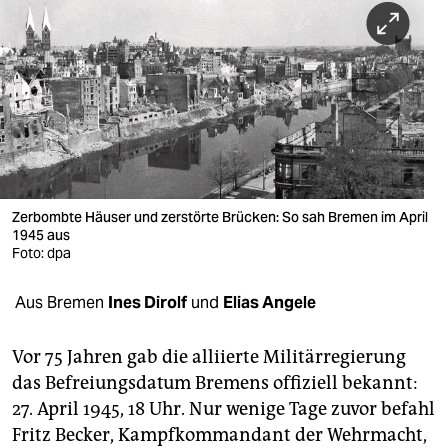
berlin
nord
wahrheit
verlag
verlag
veranstaltungen
Zerbombte Häuser und zerstörte Brücken: So sah Bremen im April
1945 aus
Foto: dpa
shop
fragen & hilfe
Aus Bremen
Ines Dirolf
und
Elias Angele
unterstützen
Vor 75 Jahren gab die alliierte Militärregierung
abo
das Befreiungsdatum Bremens offiziell bekannt:
27. April 1945, 18 Uhr. Nur wenige Tage zuvor befahl
genossenschaft
Fritz Becker, Kampfkommandant der Wehrmacht,