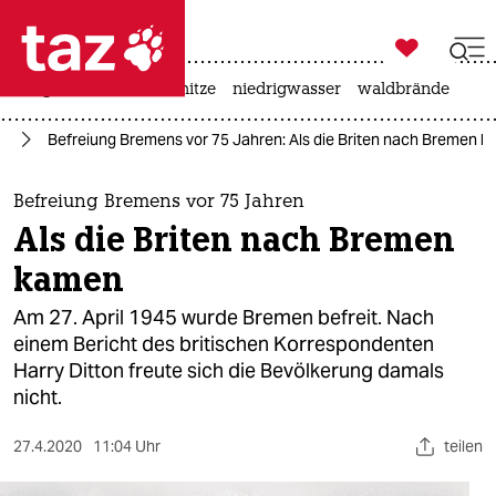

taz zahl ich
krieg in der ukraine
hitze
niedrigwasser
waldbrände

taz zahl ich
eg
Befreiung Bremens vor 75 Jahren: Als die Briten nach Bremen 
taz zahl ich
themen
Befreiung Bremens vor 75 Jahren
Als die Briten nach Bremen
politik
kamen
öko
Am 27. April 1945 wurde Bremen befreit. Nach
einem Bericht des britischen Korrespondenten
gesellschaft
Harry Ditton freute sich die Bevölkerung damals
nicht.
kultur
sport
27.4.2020
11:04 Uhr
teilen