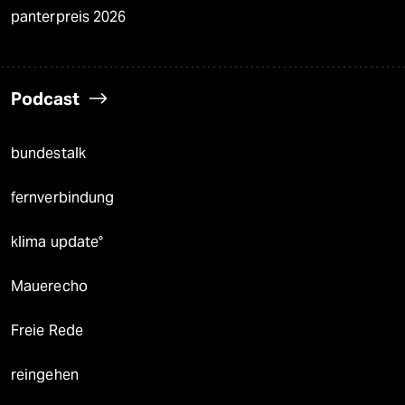
panterpreis 2026
Podcast
bundestalk
fernverbindung
klima update°
Mauerecho
Freie Rede
reingehen