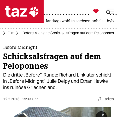

taz zahl ich
niedrigwasser
rente
landtagswahl in sachsen-anhalt
hybri

taz zahl ich
r
Film
Before Midnight: Schicksalsfragen auf dem Peloponnes
taz zahl ich
themen
Before Midnight
Schicksalsfragen auf dem
politik
Peloponnes
öko
Die dritte „Before“-Runde: Richard Linklater schickt
in „Before Midnight“ Julie Delpy und Ethan Hawke
gesellschaft
ins ruinöse Griechenland.
kultur
12.2.2013
19:33 Uhr
teilen
sport