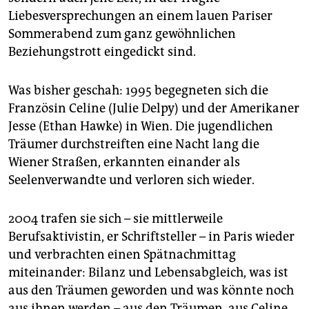
epaper login
Liebesversprechungen an einem lauen Pariser
Sommerabend zum ganz gewöhnlichen
Beziehungstrott eingedickt sind.
Was bisher geschah: 1995 begegneten sich die
Französin Celine (Julie Delpy) und der Amerikaner
Jesse (Ethan Hawke) in Wien. Die jugendlichen
Träumer durchstreiften eine Nacht lang die
Wiener Straßen, erkannten einander als
Seelenverwandte und verloren sich wieder.
2004 trafen sie sich – sie mittlerweile
Berufsaktivistin, er Schriftsteller – in Paris wieder
und verbrachten einen Spätnachmittag
miteinander: Bilanz und Lebensabgleich, was ist
aus den Träumen geworden und was könnte noch
aus ihnen werden – aus den Träumen, aus Celine