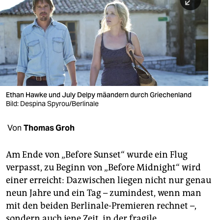
berlin
nord
wahrheit
verlag
verlag
Ethan Hawke und July Delpy mäandern durch Griechenland
Bild: Despina Spyrou/Berlinale
veranstaltungen
shop
Von
Thomas Groh
fragen & hilfe
Am Ende von „Before Sunset“ wurde ein Flug
unterstützen
verpasst, zu Beginn von „Before Midnight“ wird
einer erreicht: Dazwischen liegen nicht nur genau
abo
neun Jahre und ein Tag – zumindest, wenn man
genossenschaft
mit den beiden Berlinale-Premieren rechnet –,
sondern auch jene Zeit, in der fragile