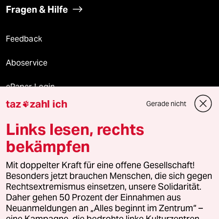
Fragen & Hilfe
Feedback
Aboservice
ePaper Login
taz
zahl ich
Gerade nicht

Downloads für Abonnierende
Links lesen, rechts
bekämpfen
© 2026 taz Verlags und Vertriebs GmbH
Mit doppelter Kraft für eine offene Gesellschaft!
Alle Rechte vorbehalten. Bei rechtlichen Fragen oder für Genehmigungen
wenden Sie sich bitte an
lizenzen@taz.de
Besonders jetzt brauchen Menschen, die sich gegen
Rechtsextremismus einsetzen, unsere Solidarität.
Daher gehen 50 Prozent der Einnahmen aus
Feedback
Redaktionsstatut
Kommune-Richtlinien
KI-
Neuanmeldungen an „Alles beginnt im Zentrum“ –