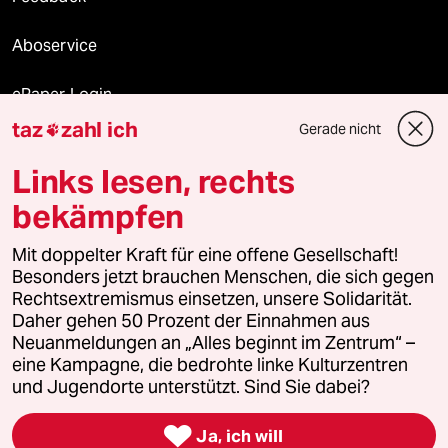
Aboservice
ePaper Login
taz
zahl ich
Gerade nicht

Downloads für Abonnierende
Links lesen, rechts
bekämpfen
© 2026 taz Verlags und Vertriebs GmbH
Mit doppelter Kraft für eine offene Gesellschaft!
Alle Rechte vorbehalten. Bei rechtlichen Fragen oder für Genehmigungen
wenden Sie sich bitte an
lizenzen@taz.de
Besonders jetzt brauchen Menschen, die sich gegen
Rechtsextremismus einsetzen, unsere Solidarität.
Daher gehen 50 Prozent der Einnahmen aus
Feedback
Redaktionsstatut
Kommune-Richtlinien
KI-
Neuanmeldungen an „Alles beginnt im Zentrum“ –
eine Kampagne, die bedrohte linke Kulturzentren
Leitlinie
Informant
Datenschutz
Impressum
AGB
und Jugendorte unterstützt. Sind Sie dabei?
Seitenwende
Einwilligungen widerrufen (Ads)

Ja, ich will