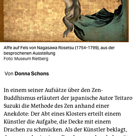
berlin
nord
wahrheit
verlag
Affe auf Fels von Nagasawa Rosetsu (1754-1799), aus der
verlag
besprochenen Ausstellung
Foto: Museum Rietberg
veranstaltungen
Von
Donna Schons
shop
fragen & hilfe
In einem seiner Aufsätze über den Zen-
Buddhismus erläutert der japanische Autor Teitaro
unterstützen
Suzuki die Methode des Zen anhand einer
abo
Anekdote: Der Abt eines Klosters erteilt einem
Künstler die Aufgabe, die Decke mit einem
genossenschaft
Drachen zu schmücken. Als der Künstler beklagt,