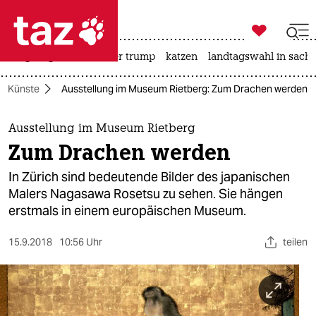

taz zahl ich
bergsteigen
usa unter trump
katzen
landtagswahl in sachs

taz zahl ich
Künste
Ausstellung im Museum Rietberg: Zum Drachen werden
taz zahl ich
themen
Ausstellung im Museum Rietberg
Zum Drachen werden
politik
In Zürich sind bedeutende Bilder des japanischen
öko
Malers Nagasawa Rosetsu zu sehen. Sie hängen
erstmals in einem europäischen Museum.
gesellschaft
15.9.2018
10:56 Uhr
teilen
kultur
sport