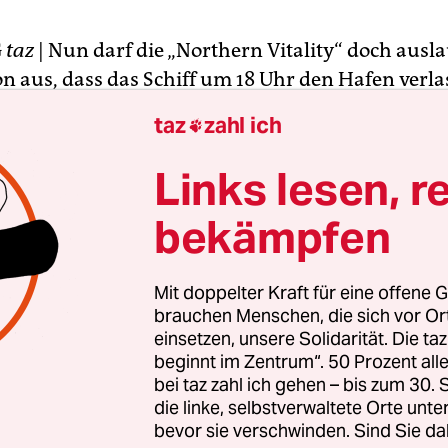
G
taz
| Nun darf die „Northern Vitality“ doch ausla
n aus, dass das Schiff um 18 Uhr den Hafen verla
reitag der Wilhelmshavener Stadtsprecher Arnol
taz
zahl ich

t in Wilhelmshaven liegende Containerschiff solle
sos Shiprepair Yard in Varna, Bulgarien, seetaugl
Links lesen, r
rden. Eine Genehmigung für die Überführung li
bekämpfen
 September hatte das niedersächsische Umweltm
fen des Schiffes verhindert, nachdem es einen Hi
Mit doppelter Kraft für eine offene G
-kritischen Shipbreaking Platform in Brüssel b
brauchen Menschen, die sich vor O
einsetzen, unsere Solidarität. Die ta
nach sollte die „Northern Vitality“ an einen Brok
beginnt im Zentrum“. 50 Prozent a
 das Schiff in Indien abwracken lassen wollte.
bei taz zahl ich gehen – bis zum 30
die linke, selbstverwaltete Orte unte
bevor sie verschwinden. Sind Sie da