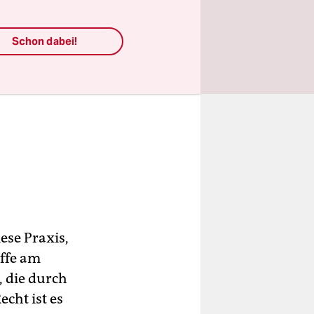
Schon dabei!
ese Praxis,
iffe am
 die durch
cht ist es