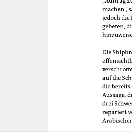
„Auftrag z
machen“, s
jedoch di
gebeten, d
hinzuweis
Die Shipbre
offensichtl
verschrotte
auf die Sch
die bereit
Aussage, d
drei Schwes
repariert 
Arabischen