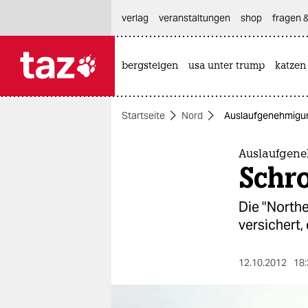
hautnavigation anspringen
hauptinhalt anspringen
footer anspringen
verlag
veranstaltungen
shop
fragen &
bergsteigen
usa unter trump
katzen

taz zahl ich
taz zahl ich
Startseite
Nord
Auslaufgenehmigung 
themen
politik
Auslaufgeneh
Schro
öko
Die "Northe
gesellschaft
versichert,
kultur
12.10.2012
18:
sport