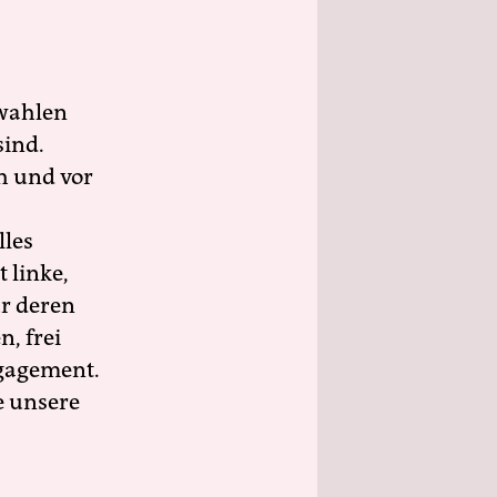
wahlen
sind.
h und vor
lles
 linke,
ür deren
n, frei
ngagement.
e unsere