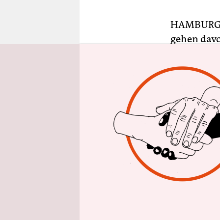
epaper login
HAMBUR
gehen davo
sagte am F
Das derzei
Werft Odes
gemacht we
Noch Mitte
ein Auslau
der reeder
hatte: Dem
werden, der