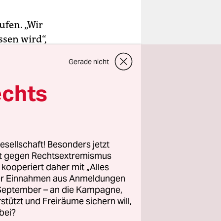
ufen. „Wir
ssen wird“,
d Preuß.
Gerade nicht
 auf der
ich
echts
ege vor.
inisterium
nweis von
esellschaft! Besonders jetzt
ekommen
rt gegen Rechtsextremismus
z kooperiert daher mit „Alles
er verkauft
ller Einnahmen aus Anmeldungen
. September – an die Kampagne,
rstützt und Freiräume sichern will,
bei?