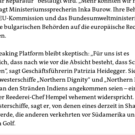
ur Reparatur“ bestätigt wird. „Mehr konnten wir 
agt Ministeriumssprecherin Inka Burow. Ihre Be
e EU-Kommission und das Bundesumweltministe
ie bulgarischen Behörden auf die europäische Re
en.
aking Platform bleibt skeptisch: „Für uns ist es
ich, dass nach wie vor die Absicht besteht, dass Sc
n“, sagt Geschäftsführerin Patrizia Heidegger. Si
westerschiffe „Northern Dignity“ und „Northern Fe
s an den Stränden Indiens angekommen seien – ei
er Reederei-Chef Hempel vehement widerspricht.
terschiffe, sagt er, von denen eines derzeit in S
werde, die anderen verkehrten vor Südamerika u
 Golf.