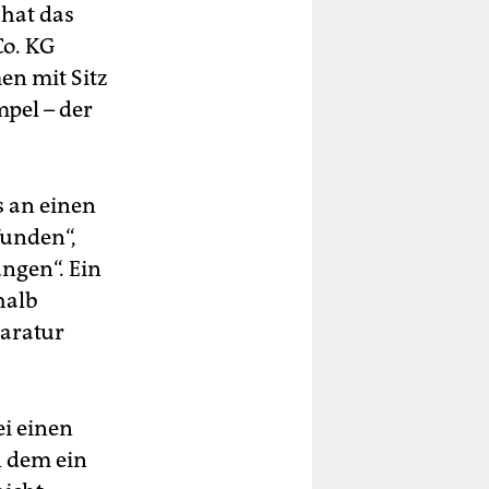
 hat das
Co. KG
n mit Sitz
pel – der
s an einen
funden“,
ngen“. Ein
halb
paratur
i einen
n dem ein