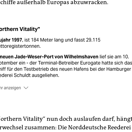
Schiffe außerhalb Europas abzuwracken.
orthern Vitality"
ujahr 1997
, ist 184 Meter lang und fasst 29.115
ttoregistertonnen.
 neuen Jade-Weser-Port von Wilhelmshaven
lief sie am 10.
tember ein - der Terminal-Betreiber Eurogate hatte sich da
iff für den Testbetrieb des neuen Hafens bei der Hamburger
derei Schuldt ausgeliehen.
r anzeigen
 13. September
verhängte das niedersächsische
eltministerium ein Auslaufverbot - es bestehe die Gefahr, d
 Schiff illegal zur Abwrackung nach Indien oder Sri Lanka
racht werden solle.
Northern Vitality“ nun doch auslaufen darf, häng
 14. September
wurde die "Northern Vitality" in den Innenhaf
wechsel zusammen: Die Norddeutsche Reederei 
racht. Die Reederei Schuldt verkauft das Schiff an eine