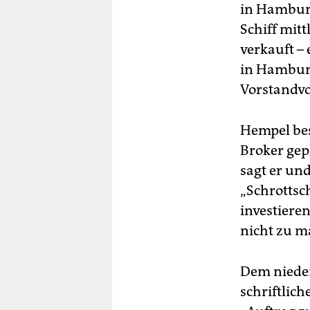
in Hamburg
Sc
Schiff mit
verkauft –
in Hamburg
Vorstandvo
Hempel bes
Broker gep
sagt er un
„Schrottsch
investiere
nicht zu m
Dem nieder
schriftlich