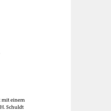
s
ass
t mit einem
en
H. Schuldt