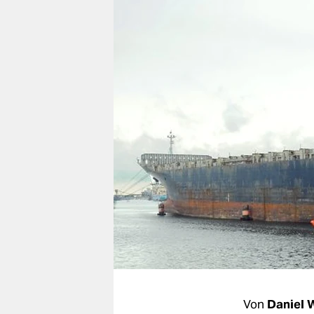
berlin
nord
wahrheit
verlag
verlag
veranstaltungen
shop
fragen & hilfe
unterstützen
abo
genossenschaft
Von
Daniel 