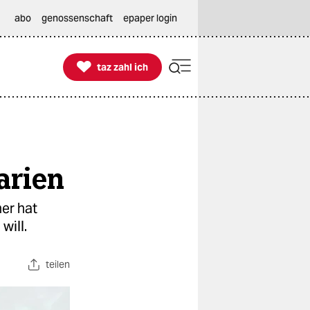
abo
genossenschaft
epaper login

taz zahl ich
taz zahl ich
arien
ner hat
will.
teilen