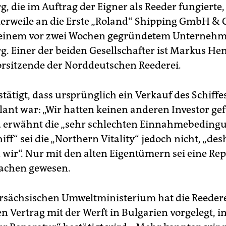
, die im Auftrag der Eigner als Reeder fungierte,
hwesterfirma.
tlerweile an die Erste „Roland“ Shipping GmbH & 
 einem vor zwei Wochen gegründetem Unternehme
. Einer der beiden Gesellschafter ist Markus Hem
rsitzende der Norddeutschen Reederei.
tätigt, dass ursprünglich ein Verkauf des Schiffe
lant war: „Wir hatten keinen anderen Investor ge
d erwähnt die „sehr schlechten Einnahmebedingu
iff“ sei die „Northern Vitality“ jedoch nicht, „des
n wir“. Nur mit den alten Eigentümern sei eine Re
achen gewesen.
sächsischen Umweltministerium hat die Reedere
en Vertrag mit der Werft in Bulgarien vorgelegt, i