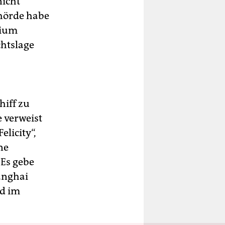
nicht
hörde habe
rium
chtslage
hiff zu
e verweist
licity“,
ne
 Es gebe
hanghai
nd im