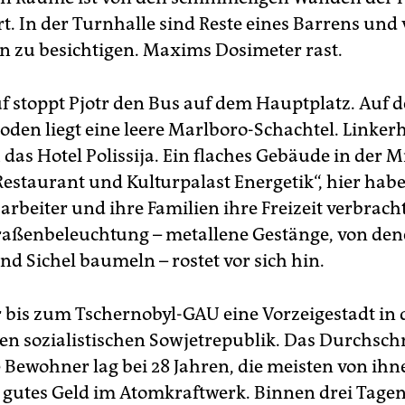
rt. In der Turnhalle sind Reste eines Barrens und
 zu besichtigen. Maxims Dosimeter rast.
f stoppt Pjotr den Bus auf dem Hauptplatz. Auf 
Boden liegt eine leere Marlboro-Schachtel. Linke
 das Hotel Polissija. Ein flaches Gebäude in der M
Restaurant und Kulturpalast Energetik“, hier hab
rbeiter und ihre Familien ihre Freizeit verbracht
traßenbeleuchtung – metallene Gestänge, von de
 Sichel baumeln – rostet vor sich hin.
r bis zum Tschernobyl-GAU eine Vorzeigestadt in 
en sozialistischen Sowjetrepublik. Das Durchschn
 Bewohner lag bei 28 Jahren, die meisten von ihn
 gutes Geld im Atomkraftwerk. Binnen drei Tage