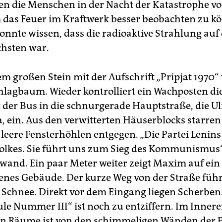
fen die Menschen in der Nacht der Katastrophe v
 das Feuer im Kraftwerk besser beobachten zu k
nnte wissen, dass die radioaktive Strahlung auf
hsten war.
m großen Stein mit der Aufschrift „Pripjat 1970“
hlagbaum. Wieder kontrolliert ein Wachposten di
 der Bus in die schnurgerade Hauptstraße, die Ul
a, ein. Aus den verwitterten Häuserblocks starren
eere Fensterhöhlen entgegen. „Die Partei Lenins 
Volkes. Sie führt uns zum Sieg des Kommunismus“
wand. Ein paar Meter weiter zeigt Maxim auf ein 
enes Gebäude. Der kurze Weg von der Straße füh
Schnee. Direkt vor dem Eingang liegen Scherben
ule Nummer III“ ist noch zu entziffern. Im Innere
en Räume ist von den schimmeligen Wänden der 