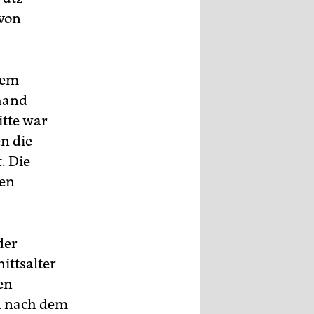
 von
dem
rhand
itte war
en die
. Die
nen
der
ittsalter
en
n nach dem