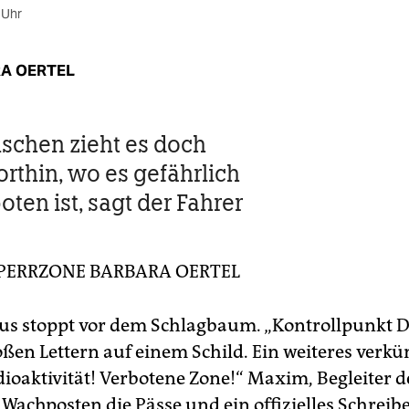
 Uhr
A OERTEL
chen zieht es doch
rthin, wo es gefährlich
ten ist, sagt der Fahrer
SPERRZONE
BARBARA OERTEL
us stoppt vor dem Schlagbaum. „Kontrollpunkt Di
oßen Lettern auf einem Schild. Ein weiteres verkü
dioaktivität! Verbotene Zone!“ Maxim, Begleiter 
 Wachposten die Pässe und ein offizielles Schreib