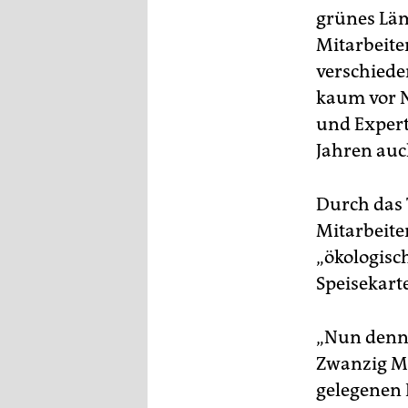
grünes Läm
Mitarbeite
verschiede
kaum vor N
und Expert
Jahren auc
Durch das 
Mitarbeite
„ökologisc
Speisekarte
„Nun denn, 
Zwanzig Mi
gelegenen 