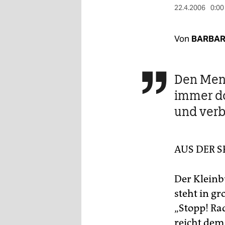
berlin
22.4.2006
0:00
nord
Von
BARBAR
wahrheit
verlag
Den Mens

verlag
immer do
veranstaltungen
und verbo
shop
fragen & hilfe
AUS DER 
unterstützen
Der Kleinb
abo
steht in gr
„Stopp! Ra
genossenschaft
reicht dem