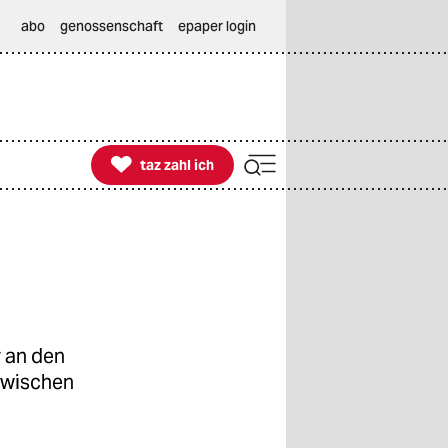
abo
genossenschaft
epaper login

taz zahl ich
taz zahl ich
 an den
zwischen