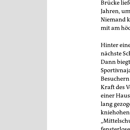
Brücke lie
Jahren, um
Niemand ko
mit am höc
Hinter eine
nächste Sc
Dann biegt
Sportivnaj
Besuchern l
Kraft des 
einer Haus
lang gezog
kniehohen 
„Mittelsch
fensterlos