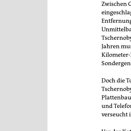
Zwischen G
eingeschla
Entfernung
Unmittelba
Tschernoby
Jahren mus
Kilometer-
Sondergen
Doch die To
Tschernobyl
Plattenbau
und Telefo
verseucht i