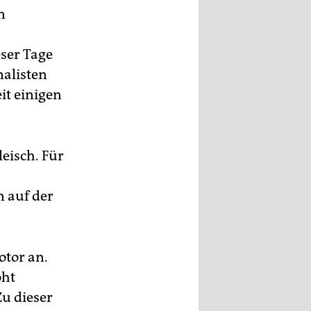
n
eser Tage
nalisten
it einigen
eisch. Für
n auf der
otor an.
öht
Zu dieser