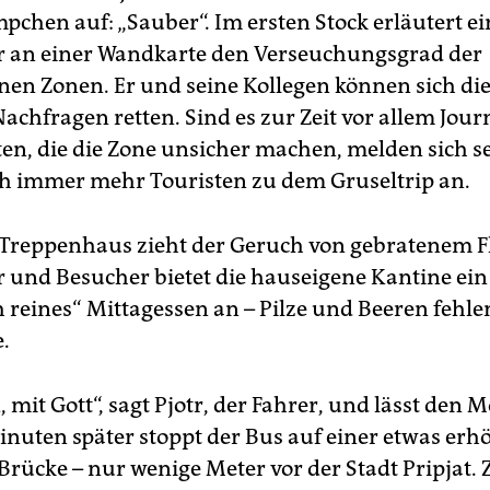
pchen auf: „Sauber“. Im ersten Stock erläutert ei
r an einer Wandkarte den Verseuchungsgrad der
nen Zonen. Er und seine Kollegen können sich di
achfragen retten. Sind es zur Zeit vor allem Jour
en, die die Zone unsicher machen, melden sich se
h immer mehr Touristen zu dem Gruseltrip an.
Treppenhaus zieht der Geruch von gebratenem Fl
r und Besucher bietet die hauseigene Kantine ein
h reines“ Mittagessen an – Pilze und Beeren fehle
.
mit Gott“, sagt Pjotr, der Fahrer, und lässt den M
nuten später stoppt der Bus auf einer etwas erh
Brücke – nur wenige Meter vor der Stadt Pripjat. 