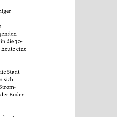
niger
.
m
lgenden
in die 30-
 heute eine
die Stadt
n sich
 Strom-
l der Boden