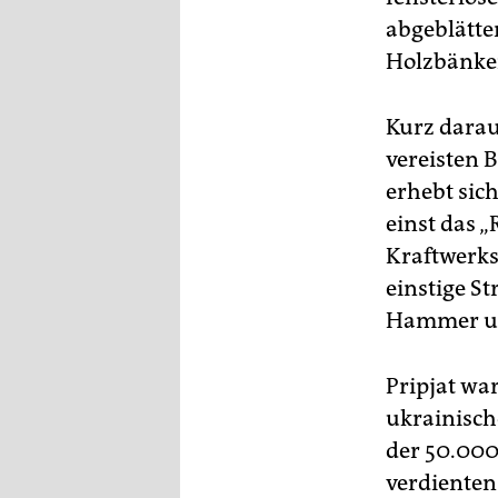
abgeblätte
Holzbänken
Kurz darau
vereisten 
erhebt sich
einst das „
Kraftwerksa
einstige S
Hammer und
Pripjat wa
ukrainisch
der 50.000
verdienten