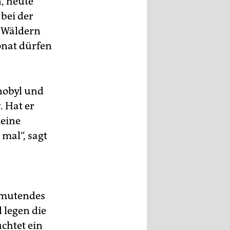
, heute
bei der
, Wäldern
onat dürfen
nobyl und
. Hat er
meine
 mal“, sagt
nmutendes
 legen die
uchtet ein