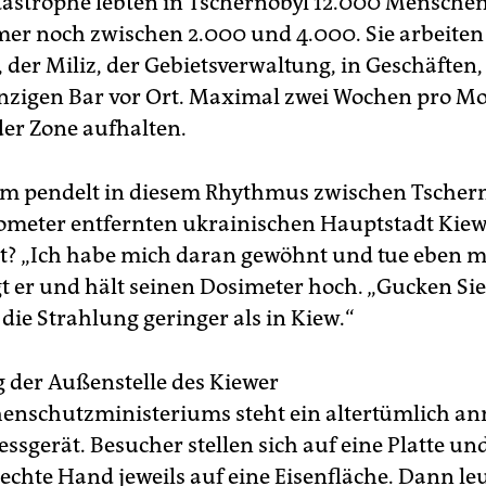
tastrophe lebten in Tschernobyl 12.000 Menschen
mer noch zwischen 2.000 und 4.000. Sie arbeiten 
 der Miliz, der Gebietsverwaltung, in Geschäften
inzigen Bar vor Ort. Maximal zwei Wochen pro M
 der Zone aufhalten.
m pendelt in diesem Rhythmus zwischen Tscher
lometer entfernten ukrainischen Hauptstadt Kiew
t? „Ich habe mich daran gewöhnt und tue eben 
gt er und hält seinen Dosimeter hoch. „Gucken Sie
st die Strahlung geringer als in Kiew.“
 der Außenstelle des Kiewer
enschutzministeriums steht ein altertümlich a
sgerät. Besucher stellen sich auf eine Platte und
echte Hand jeweils auf eine Eisenfläche. Dann le