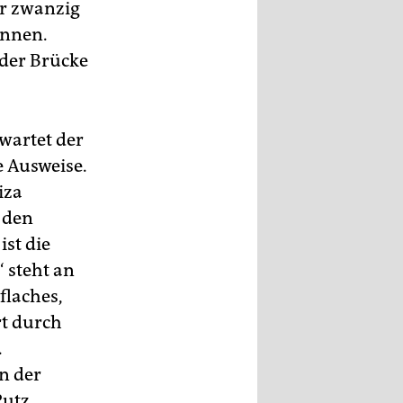
or zwanzig
önnen.
 der Brücke
 wartet der
e Ausweise.
iza
 den
ist die
 steht an
flaches,
rt durch
.
n der
Putz