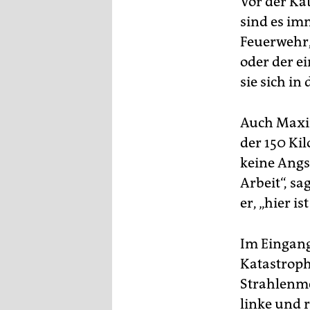
Vor der Ka
sind es im
Feuerwehr,
oder der e
sie sich in
Auch Maxi
der 150 Ki
keine Angs
Arbeit“, sa
er, „hier i
Im Eingang
Katastroph
Strahlenmes
linke und r