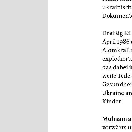
epaper login
ukrainisch
Dokumente 
Dreißig Ki
April 1986 
Atomkraft
explodierte
das dabei 
weite Teil
Gesundheit
Ukraine an
Kinder.
Mühsam arb
vorwärts u