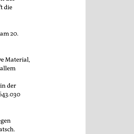
t die
 am 20.
ve Material,
 allem
in der
 643.030
egen
atsch.