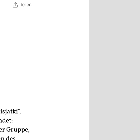
teilen
sjatki“,
ndet:
der Gruppe,
en des