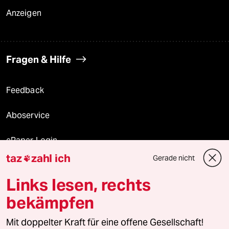
Anzeigen
Fragen & Hilfe
Feedback
Aboservice
ePaper Login
taz
zahl ich
Gerade nicht

Downloads für Abonnierende
Links lesen, rechts
bekämpfen
© 2026 taz Verlags und Vertriebs GmbH
Mit doppelter Kraft für eine offene Gesellschaft!
Alle Rechte vorbehalten. Bei rechtlichen Fragen oder für Genehmigungen
wenden Sie sich bitte an
lizenzen@taz.de