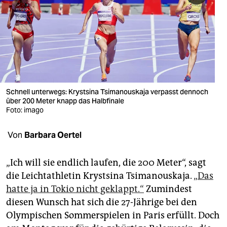
berlin
nord
wahrheit
verlag
verlag
Schnell unterwegs: Krystsina Tsimanouskaja verpasst dennoch
über 200 Meter knapp das Halbfinale
veranstaltungen
Foto: imago
shop
Von
Barbara Oertel
fragen & hilfe
„Ich will sie endlich laufen, die 200 Meter“, sagt
unterstützen
die Leichtathletin Krystsina Tsimanouskaja.
„Das
hatte ja in Tokio nicht geklappt.“
Zumindest
abo
diesen Wunsch hat sich die 27-Jährige bei den
genossenschaft
Olympischen Sommerspielen in Paris erfüllt. Doch