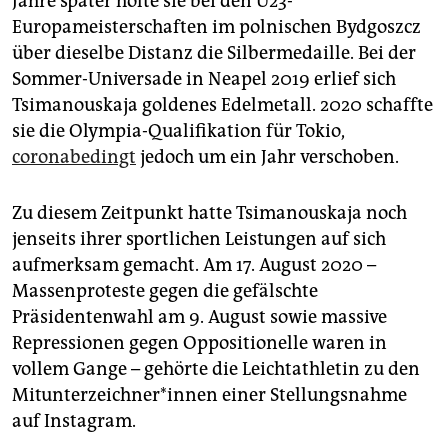
Jahre später holte sie bei den U23-
Europameisterschaften im polnischen Bydgoszcz
über dieselbe Distanz die Silbermedaille. Bei der
Sommer-Universade in Neapel 2019 erlief sich
Tsimanouskaja goldenes Edelmetall. 2020 schaffte
sie die Olympia-Qualifikation für Tokio,
coronabedingt
jedoch um ein Jahr verschoben.
Zu diesem Zeitpunkt hatte Tsimanouskaja noch
jenseits ihrer sportlichen Leistungen auf sich
aufmerksam gemacht. Am 17. August 2020 –
Massenproteste gegen die gefälschte
Präsidentenwahl am 9. August sowie massive
Repressionen gegen Oppositionelle waren in
vollem Gange – gehörte die Leichtathletin zu den
Mit­un­ter­zeich­ne­r*in­nen einer Stellungsnahme
auf Instagram.