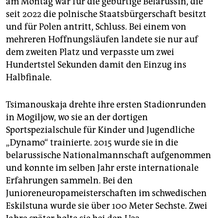
am Montag war für die gebürtige Belarussin, die
epaper login
seit 2022 die polnische Staatsbürgerschaft besitzt
und für Polen antritt, Schluss. Bei einem von
mehreren Hoffnungsläufen landete sie nur auf
dem zweiten Platz und verpasste um zwei
Hundertstel Sekunden damit den Einzug ins
Halbfinale.
Tsimanouskaja drehte ihre ersten Stadionrunden
in Mogiljow, wo sie an der dortigen
Sportspezialschule für Kinder und Jugendliche
„Dynamo“ trainierte. 2015 wurde sie in die
belarussische Nationalmannschaft aufgenommen
und konnte im selben Jahr erste internationale
Erfahrungen sammeln. Bei den
Junioreneuropameisterschaften im schwedischen
Eskilstuna wurde sie über 100 Meter Sechste. Zwei