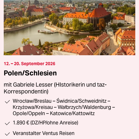
12. – 20. September 2026
Polen/Schlesien
mit Gabriele Lesser (HIstorikerin und taz-
Korrespondentin)
Wrocław/Breslau – Świdnica/Schweidnitz –
Krzyżowa/Kreisau – Wałbrzych/Waldenburg –
Opole/Oppeln – Katowice/Kattowitz
1.890 € (DZ/HP/ohne Anreise)
Veranstalter Ventus Reisen