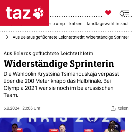

taz zahl ich
bergsteigen
usa unter trump
katzen
landtagswahl in sachs

taz zahl ich
le
Aus Belarus geflüchtete Leichtathletin: Widerständige Sprinteri
taz zahl ich
themen
Aus Belarus geflüchtete Leichtathletin
Widerständige Sprinterin
politik
Die Wahlpolin Krystsina Tsimanouskaja verpasst
öko
über die 200 Meter knapp das Halbfinale. Bei
Olympia 2021 war sie noch im belarussischen
gesellschaft
Team.
kultur
5.8.2024
20:06 Uhr
teilen
sport