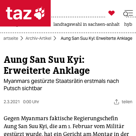

taz zahl ich
niedrigwasser
rente
landtagswahl in sachsen-anhalt
hybri

taz zahl ich
Startseite
Archiv-Artikel
Aung San Suu Kyi: Erweiterte Anklage
taz zahl ich
themen
Aung San Suu Kyi:
Erweiterte Anklage
politik
Myanmars gestürzte Staatsrätin erstmals nach
öko
Putsch sichtbar
gesellschaft
2.3.2021
0:00 Uhr
teilen
kultur
Gegen Myanmars faktische Regierungschefin
sport
Aung San Suu Kyi, die am 1. Februar vom Militär
gestürzt wurde, hat ein Gericht am Montag in der