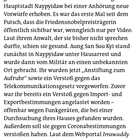
berlin
Hauptstadt Naypyidaw bei einer Anhörung neue
nord
Vorwürfe erhoben. Es war das erste Mal seit dem
Putsch, dass die Friedensnobelpreisträgerin
wahrheit
öffentlich sichtbar war, wenngleich nur per Video.
Laut ihrem Anwalt, der sie bisher nicht sprechen
verlag
durfte, schien sie gesund. Aung San Suu Kyi stand
zunächst in Naypyidaw unter Hausarrest und
verlag
wurde dann vom Militär an einen unbekannten
veranstaltungen
Ort gebracht. Ihr wurden jetzt „Anstiftung zum
Aufruhr“ sowie ein Verstoß gegen das
shop
Telekommunika­tionsgesetz vorgeworfen. Zuvor
fragen & hilfe
war ihr bereits ein Verstoß gegen Import- und
unterstützen
Exportbestimmungen angelastet worden –
offenbar wegen Funkgeräten, die bei einer
abo
Durchsuchung ihres Hauses gefunden wurden.
Außerdem soll sie gegen Coronabestimmungen
genossenschaft
verstoßen haben. Laut dem Webportal
Irrawaddy