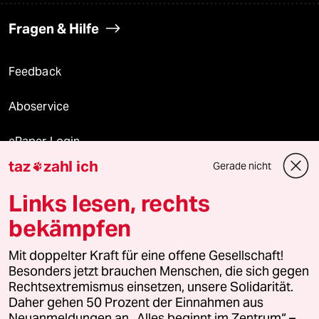
Fragen & Hilfe
Feedback
Aboservice
ePaper Login
taz
zahl ich
Gerade nicht

Downloads für Abonnierende
Links lesen, rechts
bekämpfen
© 2026 taz Verlags und Vertriebs GmbH
Mit doppelter Kraft für eine offene Gesellschaft!
Alle Rechte vorbehalten. Bei rechtlichen Fragen oder für Genehmigungen
wenden Sie sich bitte an
lizenzen@taz.de
Besonders jetzt brauchen Menschen, die sich gegen
Rechtsextremismus einsetzen, unsere Solidarität.
Daher gehen 50 Prozent der Einnahmen aus
Feedback
Redaktionsstatut
Kommune-Richtlinien
KI-
Neuanmeldungen an „Alles beginnt im Zentrum“ –