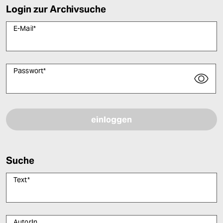
Login zur Archivsuche
E-Mail
*
Passwort
*
Bitte füllen Sie alle Pflichtfelder (*) aus, um fortfahren zu können.
Suche
Text
*
AutorIn