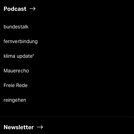
Podcast
bundestalk
fernverbindung
klima update°
Mauerecho
Freie Rede
reingehen
Newsletter