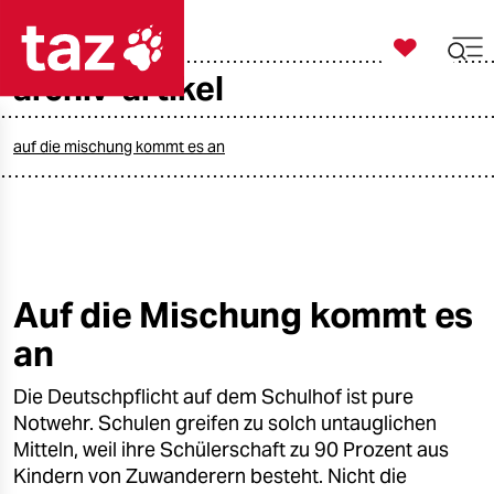

taz zahl ich
archiv-artikel

taz zahl ich
taz zahl ich
auf die mischung kommt es an
themen
politik
öko
Auf die Mischung kommt es
an
gesellschaft
Die Deutschpflicht auf dem Schulhof ist pure
kultur
Notwehr. Schulen greifen zu solch untauglichen
sport
Mitteln, weil ihre Schülerschaft zu 90 Prozent aus
Kindern von Zuwanderern besteht. Nicht die