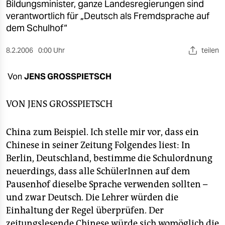
berlin
Bildungsminister, ganze Landesregierungen sind
verantwortlich für „Deutsch als Fremdsprache auf
nord
dem Schulhof“
wahrheit
8.2.2006
0:00 Uhr
teilen
verlag
Von
JENS GROSSPIETSCH
verlag
VON
JENS GROSSPIETSCH
veranstaltungen
shop
China zum Beispiel. Ich stelle mir vor, dass ein
Chinese in seiner Zeitung Folgendes liest: In
fragen & hilfe
Berlin, Deutschland, bestimme die Schulordnung
unterstützen
neuerdings, dass alle SchülerInnen auf dem
Pausenhof dieselbe Sprache verwenden sollten –
abo
und zwar Deutsch. Die Lehrer würden die
genossenschaft
Einhaltung der Regel überprüfen. Der
zeitungslesende Chinese würde sich womöglich die