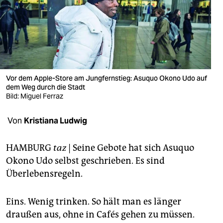
berlin
nord
wahrheit
verlag
Vor dem Apple-Store am Jungfernstieg: Asuquo Okono Udo auf
verlag
dem Weg durch die Stadt
Bild: Miguel Ferraz
veranstaltungen
Von
Kristiana Ludwig
shop
fragen & hilfe
HAMBURG
taz
| Seine Gebote hat sich Asuquo
Okono Udo selbst geschrieben. Es sind
unterstützen
Überlebensregeln.
abo
Eins. Wenig trinken. So hält man es länger
genossenschaft
draußen aus, ohne in Cafés gehen zu müssen.