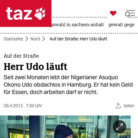

taz zahl ich
hitze
surfen
landtagswahl in sachsen-anhalt
gewalt gegen

taz zahl ich
Startseite
Nord
Auf der Straße: Herr Udo läuft
taz zahl ich
themen
Auf der Straße
Herr Udo läuft
politik
Seit zwei Monaten lebt der Nigerianer Asuquo
öko
Okono Udo obdachlos in Hamburg. Er hat kein Geld
für Essen, doch arbeiten darf er nicht.
gesellschaft
28.4.2013
7:30 Uhr
teilen
kultur
sport