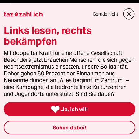
Freie Rede
taz
zahl ich
Gerade nicht

reingehen
Links lesen, rechts
bekämpfen
Newsletter
Mit doppelter Kraft für eine offene Gesellschaft!
Besonders jetzt brauchen Menschen, die sich gegen
Rechtsextremismus einsetzen, unsere Solidarität.
team zukunft
Daher gehen 50 Prozent der Einnahmen aus
Neuanmeldungen an „Alles beginnt im Zentrum“ –
taz frisch
eine Kampagne, die bedrohte linke Kulturzentren
und Jugendorte unterstützt. Sind Sie dabei?
taz zahl ich

Ja, ich will
taz lab Infobrief
Schon dabei!