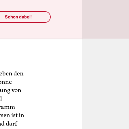
Schon dabei!
neben den
Tonne
tung von
d
 Gramm
sen ist in
nd darf