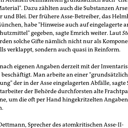
Material". Dazu zählten auch die Substanzen Arse
r und Blei. Der frühere Asse-Betreiber, das Helm
nchen, habe "Hinweise auch auf eingelagerte a
hutzmittel" gegeben, sagte Emrich weiter. Laut
St
rden solche Gifte nämlich nicht nur als Kompone
 verklappt, sondern auch quasi in Reinform.
t nach eigenen Angaben derzeit mit der Inventari
 beschäftigt. Man arbeite an einer "grundsätzlic
ng" der in der Asse eingelagerten Abfälle, sagte
tarbeiter der Behörde durchforsten alte Frachtp
ine, um die oft per Hand hingekritzelten Angaben
n.
ettmann, Sprecher des atomkritischen Asse-II-