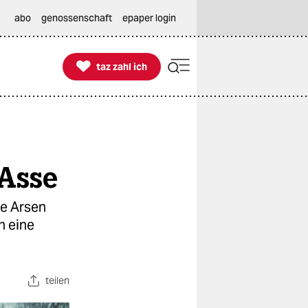
abo
genossenschaft
epaper login

taz zahl ich
taz zahl ich
 Asse
ie Arsen
n eine
teilen