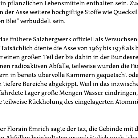
 in pflanzlichen Lebensmitteln enthalten sein. Z
n der Asse weitere hochgiftige Stoffe wie Quecksi
n Blei" verbuddelt sein.
das frühere Salzbergwerk offiziell als Versuchsen
atsächlich diente die Asse von 1967 bis 1978 als b
r einen großen Teil der bis dahin in der Bundesr
nen radioaktiven Abfälle, teilweise wurden die Fä
ern in bereits übervolle Kammern gequetscht od
 tiefere Bereiche abgekippt. Weil in das inzwisch
fährdete Lager große Mengen Wasser eindringen,
ne teilweise Rückholung des eingelagerten Atomm
er Florain Emrich sagte der taz, die Gebinde mit 
en Abfällen beinhalteten grundsätzlich auch "ch