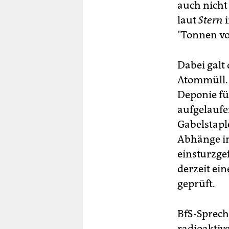
auch nicht
laut
Stern
i
"Tonnen vo
Dabei galt 
Atommüll. T
Deponie fü
aufgelaufe
Gabelstapl
Abhänge in
einsturzge
derzeit ei
geprüft.
BfS-Sprech
radioaktiv