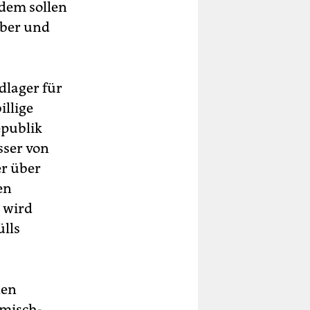
udem sollen
lber und
dlager für
illige
epublik
sser von
er über
en
 wird
ülls
den
emisch-