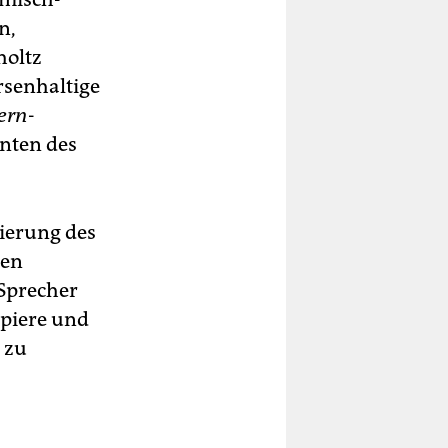
n,
holtz
rsenhaltige
ern
-
nten des
sierung des
hen
 Sprecher
apiere und
 zu