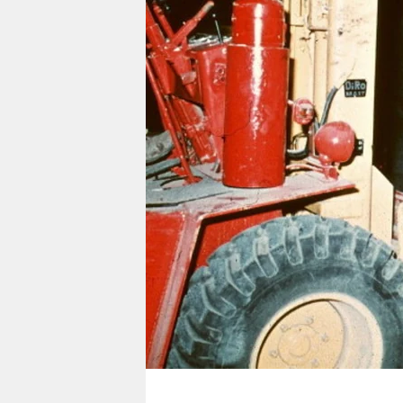
berlin
nord
wahrheit
verlag
verlag
veranstaltungen
shop
fragen & hilfe
unterstützen
abo
genossenschaft