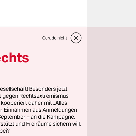
Gerade nicht
ffenbar
uecksilber
echts
erichtet
t
esellschaft! Besonders jetzt
rt gegen Rechtsextremismus
z kooperiert daher mit „Alles
ller Einnahmen aus Anmeldungen
. September – an die Kampagne,
rstützt und Freiräume sichern will,
bei?