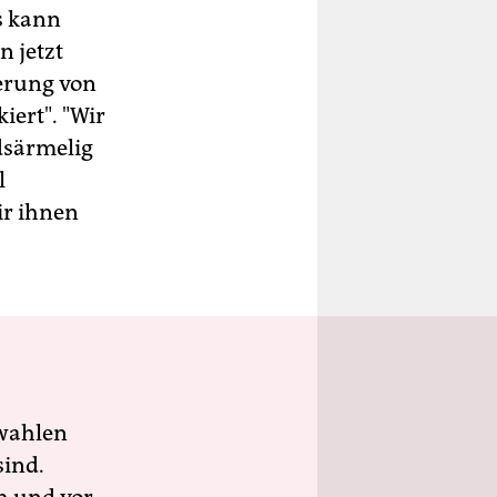
s kann
 jetzt
gerung von
iert". "Wir
dsärmelig
l
ir ihnen
wahlen
sind.