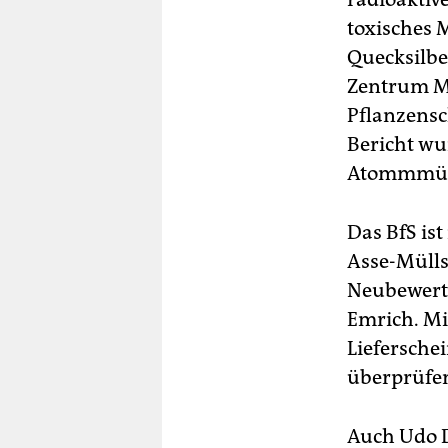
toxisches 
Quecksilbe
Zentrum Mü
Pflanzensc
Bericht wu
Atommmülls
Das BfS is
Asse-Mülls
Neubewertu
Emrich. Mi
Liefersche
überprüfe
Auch Udo D