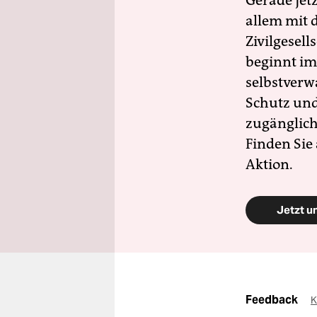
Gerade jet
allem mit d
Zivilgesell
beginnt im
selbstverw
Schutz und 
zugänglich
Finden Sie
Aktion.
Jetzt u
Feedback
K