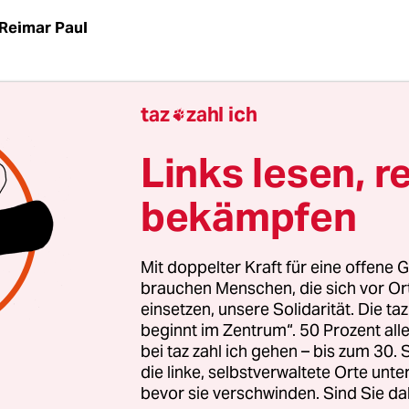
Reimar Paul
taz
zahl ich

 Atommülllager Asse in Niedersachsen diente o
ponie für andere gefährliche Giftstoffe. Arsen, Q
Links lesen, r
e extrem toxische Metalle lägen dort vergraben, b
bekämpfen
n seiner aktuellen Ausgabe. Das Bundesamt für
utz (BfS), seit Januar Betreiber der Asse, bestätig
 die Angaben des Magazins.
Mit doppelter Kraft für eine offene G
brauchen Menschen, die sich vor O
einsetzen, unsere Solidarität. Die ta
beginnt im Zentrum“. 50 Prozent a
bei taz zahl ich gehen – bis zum 30
die linke, selbstverwaltete Orte unte
bevor sie verschwinden. Sind Sie da