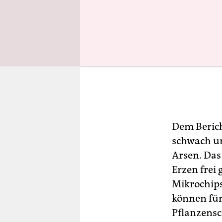
Dem Berich
schwach un
Arsen. Das
Erzen frei
Mikrochips 
können für
Pflanzensc