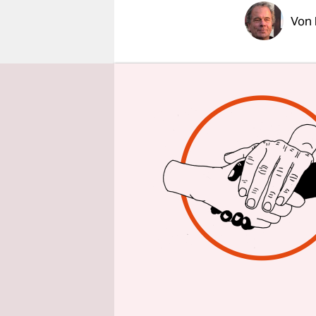
epaper login
Von
Das marode
auch als De
und weiter
der
Stern
i
Strahlensch
weitgehend