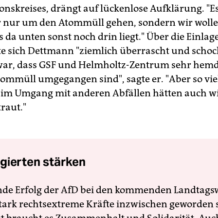
onskreises, drängt auf lückenlose Aufklärung. "E
 nur um den Atommüll gehen, sondern wir wollen
s da unten sonst noch drin liegt." Über die Einla
te sich Dettmann "ziemlich überrascht und schock
war, dass GSF und Helmholtz-Zentrum sehr hem
ommüll umgegangen sind", sagte er. "Aber so vie
t im Umgang mit anderen Abfällen hätten auch w
raut."
gierten stärken
nde Erfolg der AfD bei den kommenden Landtags
 stark rechtsextreme Kräfte inzwischen geworden 