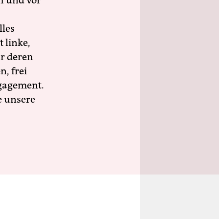
h und vor
lles
 linke,
ür deren
n, frei
ngagement.
e unsere