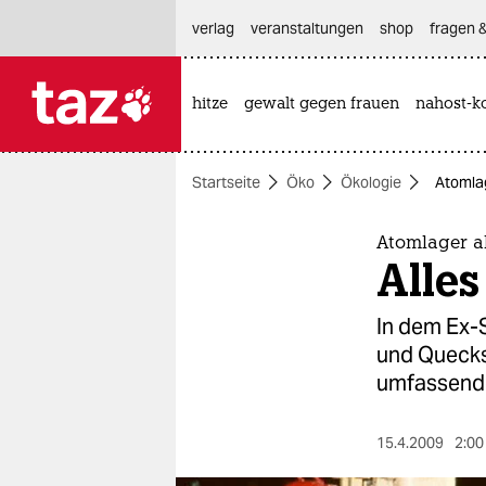
hautnavigation anspringen
hauptinhalt anspringen
footer anspringen
verlag
veranstaltungen
shop
fragen &
hitze
gewalt gegen frauen
nahost-ko

taz zahl ich
taz zahl ich
Startseite
Öko
Ökologie
Atomlag
themen
politik
Atomlager al
Alle
öko
In dem Ex-
gesellschaft
und Quecks
umfassende
kultur
sport
15.4.2009
2:00