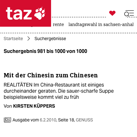

taz zahl ich
hitze
niedrigwasser
rente
landtagswahl in sachsen-anhalt

taz zahl ich
Startseite
Suchergebnisse
taz zahl ich
Suchergebnis 981 bis 1000 von 1000
themen
politik
Mit der Chinesin zum Chinesen
öko
REALITÄTEN Im China-Restaurant ist einiges
durcheinander geraten. Die sauer-scharfe Suppe
gesellschaft
beispielsweise kommt viel zu früh
Von
KIRSTEN KÜPPERS
kultur
Ausgabe vom
6.2.2010
,
Seite 18,
GENUSS
sport