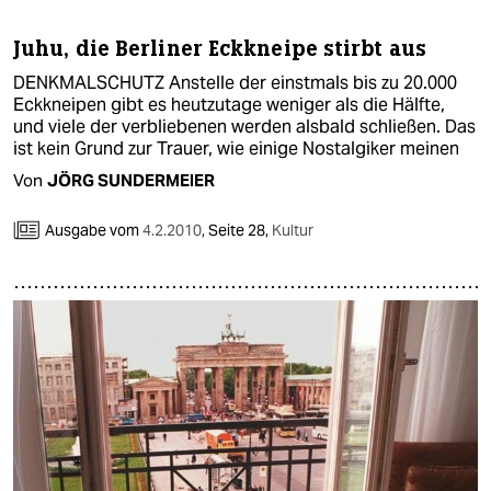
berlin
Juhu, die Berliner Eckkneipe stirbt aus
nord
DENKMALSCHUTZ Anstelle der einstmals bis zu 20.000
wahrheit
Eckkneipen gibt es heutzutage weniger als die Hälfte,
und viele der verbliebenen werden alsbald schließen. Das
verlag
ist kein Grund zur Trauer, wie einige Nostalgiker meinen
Von
JÖRG SUNDERMEIER
verlag
Ausgabe vom
4.2.2010
,
Seite 28,
Kultur
veranstaltungen
shop
fragen & hilfe
unterstützen
abo
genossenschaft