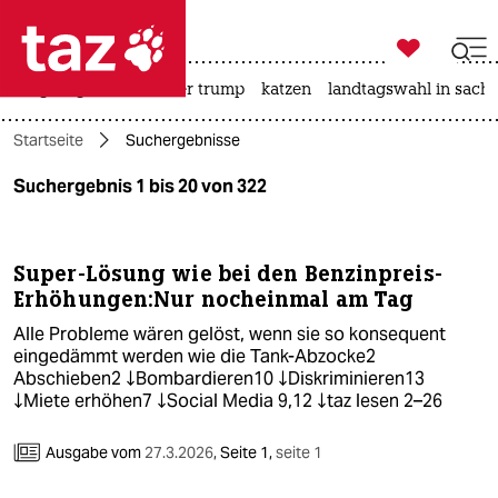

taz zahl ich
bergsteigen
usa unter trump
katzen
landtagswahl in sachs

taz zahl ich
Startseite
Suchergebnisse
taz zahl ich
Suchergebnis 1 bis 20 von 322
themen
politik
Super-Lösung wie bei den Benzinpreis-
Erhöhungen:Nur nocheinmal am Tag
öko
Alle Probleme wären gelöst, wenn sie so konsequent
gesellschaft
eingedämmt werden wie die Tank-Abzocke2
Abschieben2 ↓Bombardieren10 ↓Diskriminieren13
kultur
↓Miete erhöhen7 ↓Social Media 9,12 ↓taz lesen 2–26
sport
Ausgabe vom
27.3.2026
,
Seite 1,
seite 1