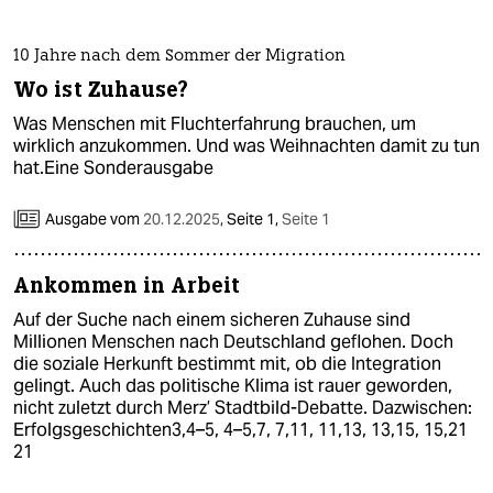
berlin
nord
10 Jahre nach dem Sommer der Migration
Wo ist Zuhause?
wahrheit
Was Menschen mit Fluchterfahrung brauchen, um
wirklich anzukommen. Und was Weihnachten damit zu tun
verlag
hat.Eine Sonderausgabe
verlag
Ausgabe vom
20.12.2025
,
Seite 1,
Seite 1
veranstaltungen
shop
Ankommen in Arbeit
Auf der Suche nach einem sicheren Zuhause sind
fragen & hilfe
Millionen Menschen nach Deutschland geflohen. Doch
die soziale Herkunft bestimmt mit, ob die Integration
unterstützen
gelingt. Auch das politische Klima ist rauer geworden,
nicht zuletzt durch Merz’ Stadtbild-Debatte. Dazwischen:
abo
Erfolgsgeschichten3,4–5, 4–5,7, 7,11, 11,13, 13,15, 15,21
21
genossenschaft