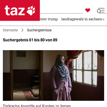

taz zahl ich
nahost-konflikt
usa unter trump
landtagswahl in sachsen-an

taz zahl ich
Startseite
Suchergebnisse
taz zahl ich
Suchergebnis 61 bis 80 von 89
themen
politik
öko
gesellschaft
kultur
sport
Türkische Angriffe auf Kurden in Syrien