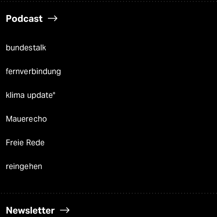
Podcast
bundestalk
fernverbindung
klima update°
Mauerecho
Freie Rede
reingehen
Newsletter