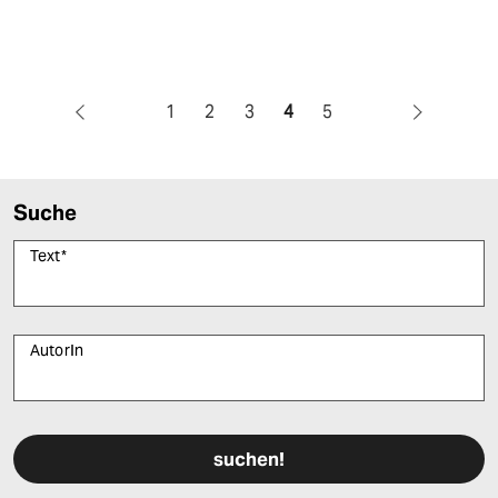
1
2
3
4
5
Suche
Text
*
AutorIn
Bitte füllen Sie alle Pflichtfelder (*) aus, um fortfahren zu können.