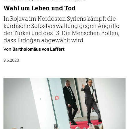
berlin
Wahl um Leben und Tod
nord
In Rojava im Nordosten Syriens kämpft die
kurdische Selbstverwaltung gegen Angriffe
wahrheit
der Türkei und des IS. Die Menschen hoffen,
verlag
dass Erdoğan abgewählt wird.
Von
Bartholomäus von Laffert
verlag
9.5.2023
veranstaltungen
shop
fragen & hilfe
unterstützen
abo
genossenschaft