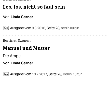
berlin
Los, los, nicht so faul sein
nord
Von
Linda Gerner
wahrheit
Ausgabe vom
8.3.2018
,
Seite 28,
berlin kultur
verlag
Berliner Szenen
verlag
Manuel und Mutter
veranstaltungen
Die Ampel
shop
Von
Linda Gerner
fragen & hilfe
Ausgabe vom
10.7.2017
,
Seite 28,
Berlin Kultur
unterstützen
abo
genossenschaft