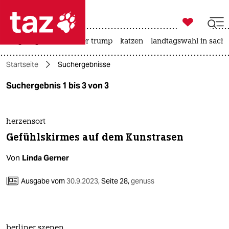

taz zahl ich
bergsteigen
usa unter trump
katzen
landtagswahl in sachs

taz zahl ich
Startseite
Suchergebnisse
taz zahl ich
Suchergebnis 1 bis 3 von 3
themen
politik
herzensort
Gefühlskirmes auf dem Kunstrasen
öko
Von
Linda Gerner
gesellschaft
Ausgabe vom
30.9.2023
,
Seite 28,
genuss
kultur
sport
berliner szenen