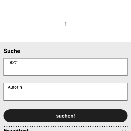
epaper login
1
Suche
Text
*
AutorIn
Bitte füllen Sie alle Pflichtfelder (*) aus, um fortfahren zu können.
Erweitert