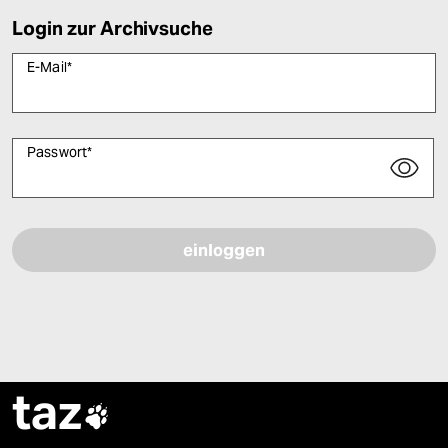
Login zur Archivsuche
E-Mail
*
Passwort
*
Bitte füllen Sie alle Pflichtfelder (*) aus, um fortfahren zu können.
taz
