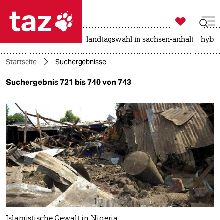

taz zahl ich
niedrigwasser
rente
landtagswahl in sachsen-anhalt
hybri

taz zahl ich
Startseite
Suchergebnisse
taz zahl ich
Suchergebnis 721 bis 740 von 743
themen
politik
öko
gesellschaft
kultur
sport
Islamistische Gewalt in Nigeria