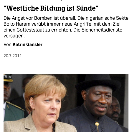
berlin
"Westliche Bildung ist Sünde"
nord
Die Angst vor Bomben ist überall. Die nigerianische Sekte
Boko Haram verübt immer neue Angriffe, mit dem Ziel
wahrheit
einen Gotteststaat zu errichten. Die Sicherheitsdienste
versagen.
verlag
Von
Katrin Gänsler
verlag
20.7.2011
veranstaltungen
shop
fragen & hilfe
unterstützen
abo
genossenschaft