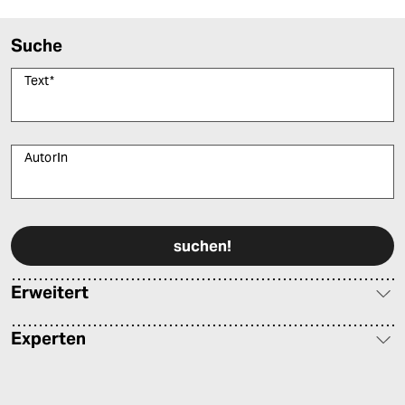
Suche
Text
*
AutorIn
Bitte füllen Sie alle Pflichtfelder (*) aus, um fortfahren zu können.
Erweitert
Experten