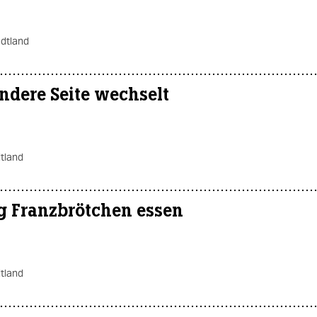
adtland
ndere Seite wechselt
tland
g Franzbrötchen essen
tland