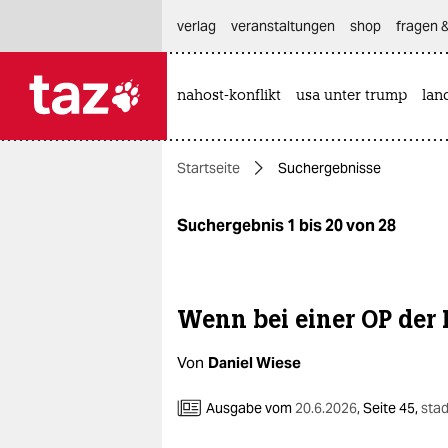
hautnavigation anspringen
hauptinhalt anspringen
footer anspringen
verlag
veranstaltungen
shop
fragen &
nahost-konflikt
usa unter trump
lan

taz zahl ich
taz zahl ich
Startseite
Suchergebnisse
themen
politik
Suchergebnis 1 bis 20 von 28
öko
gesellschaft
Wenn bei einer OP der P
kultur
Von
Daniel Wiese
sport
Ausgabe vom
20.6.2026
,
Seite 45,
stad