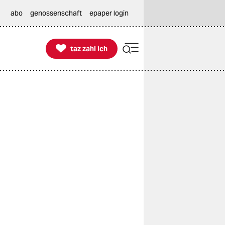
abo
genossenschaft
epaper login

taz zahl ich
taz zahl ich