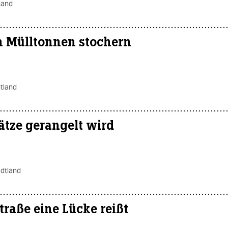
land
 Mülltonnen stochern
tland
ätze gerangelt wird
adtland
traße eine Lücke reißt