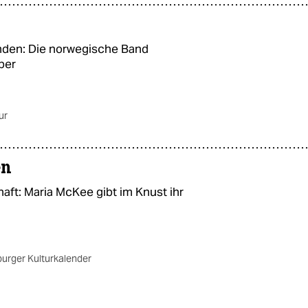
nden: Die norwegische Band
per
ur
en
haft: Maria McKee gibt im Knust ihr
rger Kulturkalender