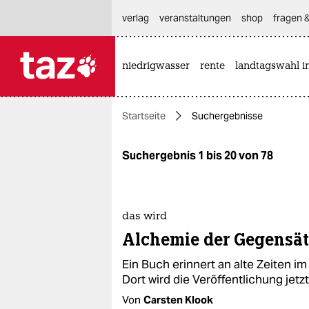
hautnavigation anspringen
hauptinhalt anspringen
footer anspringen
verlag
veranstaltungen
shop
fragen &
niedrigwasser
rente
landtagswahl i

taz zahl ich
taz zahl ich
Startseite
Suchergebnisse
themen
politik
Suchergebnis 1 bis 20 von 78
öko
gesellschaft
das wird
Alchemie der Gegensät
kultur
Ein Buch erinnert an alte Zeiten 
sport
Dort wird die Veröffentlichung jetzt
Von
Carsten Klook