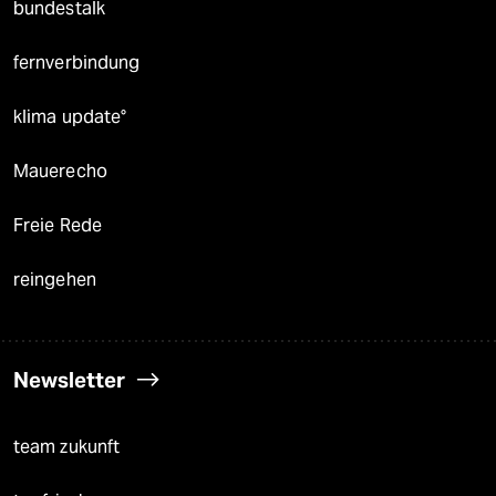
bundestalk
fernverbindung
klima update°
Mauerecho
Freie Rede
reingehen
Newsletter
team zukunft