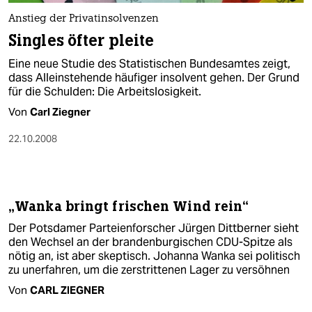
berlin
Anstieg der Privatinsolvenzen
nord
Singles öfter pleite
wahrheit
Eine neue Studie des Statistischen Bundesamtes zeigt,
dass Alleinstehende häufiger insolvent gehen. Der Grund
für die Schulden: Die Arbeitslosigkeit.
verlag
Von
Carl Ziegner
verlag
22.10.2008
veranstaltungen
shop
fragen & hilfe
„Wanka bringt frischen Wind rein“
Der Potsdamer Parteienforscher Jürgen Dittberner sieht
unterstützen
den Wechsel an der brandenburgischen CDU-Spitze als
nötig an, ist aber skeptisch. Johanna Wanka sei politisch
abo
zu unerfahren, um die zerstrittenen Lager zu versöhnen
genossenschaft
Von
CARL ZIEGNER