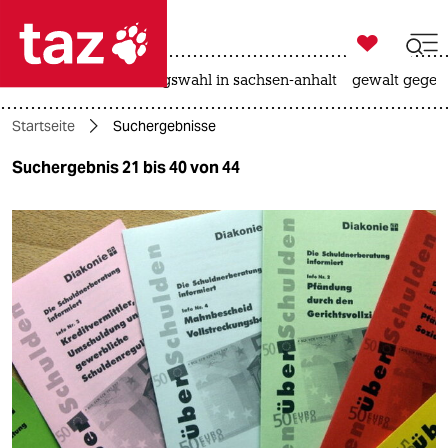

taz zahl ich
hitze
surfen
landtagswahl in sachsen-anhalt
gewalt gegen

taz zahl ich
Startseite
Suchergebnisse
taz zahl ich
Suchergebnis 21 bis 40 von 44
themen
politik
öko
gesellschaft
kultur
sport