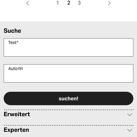
1
2
3
Suche
Text
*
AutorIn
Bitte füllen Sie alle Pflichtfelder (*) aus, um fortfahren zu können.
Erweitert
Experten