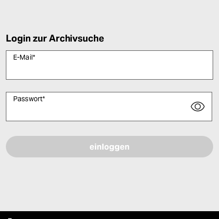
Login zur Archivsuche
E-Mail
*
Passwort
*
Bitte füllen Sie alle Pflichtfelder (*) aus, um fortfahren zu können.