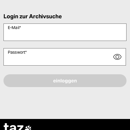
Login zur Archivsuche
E-Mail
*
Passwort
*
Bitte füllen Sie alle Pflichtfelder (*) aus, um fortfahren zu können.
taz
