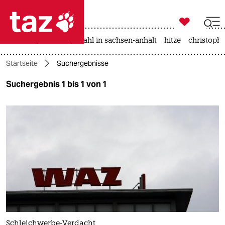

taz zahl ich
iran-krieg
landtagswahl in sachsen-anhalt
hitze
christophe

taz zahl ich
Startseite
Suchergebnisse
taz zahl ich
Suchergebnis 1 bis 1 von 1
themen
politik
öko
gesellschaft
kultur
sport
Schleichwerbe-Verdacht