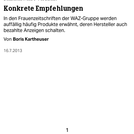
berlin
Konkrete Empfehlungen
nord
In den Frauenzeitschriften der WAZ-Gruppe werden
auffällig häufig Produkte erwähnt, deren Hersteller auch
wahrheit
bezahlte Anzeigen schalten.
Von
Boris Kartheuser
verlag
16.7.2013
verlag
veranstaltungen
shop
fragen & hilfe
unterstützen
abo
genossenschaft
1