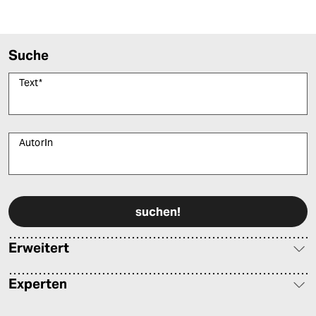
epaper login
Suche
Text
*
AutorIn
Bitte füllen Sie alle Pflichtfelder (*) aus, um fortfahren zu können.
Erweitert
Experten