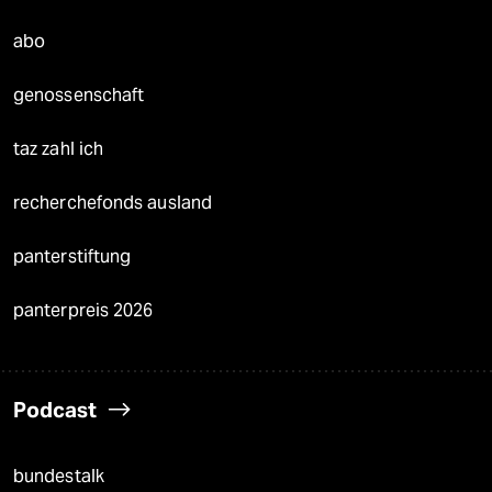
abo
genossenschaft
taz zahl ich
recherchefonds ausland
panterstiftung
panterpreis 2026
Podcast
bundestalk