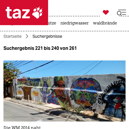

taz zahl ich
krieg in der ukraine
hitze
niedrigwasser
waldbrände

taz zahl ich
Startseite
Suchergebnisse
taz zahl ich
Suchergebnis 221 bis 240 von 261
themen
politik
öko
gesellschaft
kultur
sport
Die WM 2014 naht