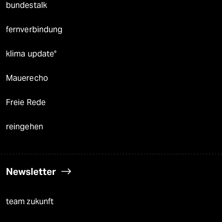
bundestalk
fernverbindung
klima update°
Mauerecho
Freie Rede
reingehen
Newsletter
team zukunft