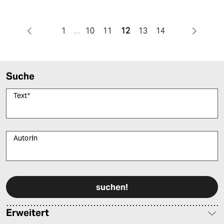
1
…
10
11
12
13
14
Suche
Text
*
AutorIn
Bitte füllen Sie alle Pflichtfelder (*) aus, um fortfahren zu können.
Erweitert