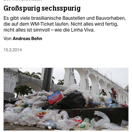
berlin
Großspurig sechsspurig
nord
Es gibt viele brasilianische Baustellen und Bauvorhaben,
die auf dem WM-Ticket laufen. Nicht alles wird fertig,
wahrheit
nicht alles ist sinnvoll – wie die Linha Viva.
Von
Andreas Behn
verlag
15.3.2014
verlag
veranstaltungen
shop
fragen & hilfe
unterstützen
abo
genossenschaft