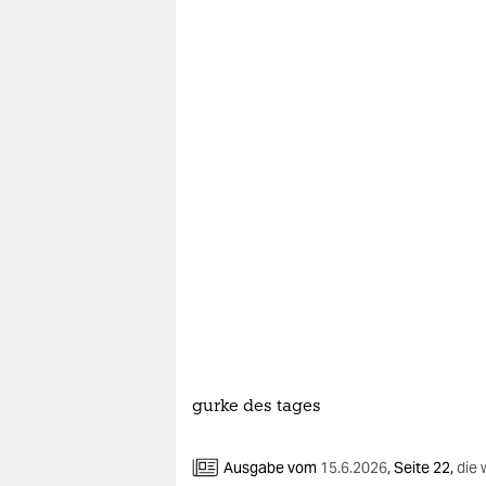
berlin
nord
wahrheit
verlag
verlag
veranstaltungen
shop
fragen & hilfe
unterstützen
abo
gurke des tages
genossenschaft
Ausgabe vom
15.6.2026
,
Seite 22,
die 