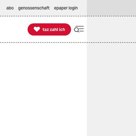
abo
genossenschaft
epaper login

taz zahl ich
taz zahl ich