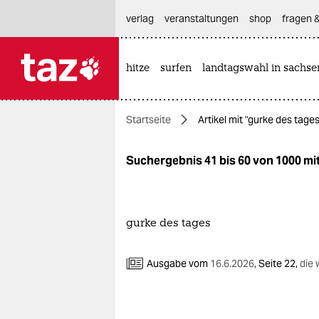
hautnavigation anspringen
hauptinhalt anspringen
footer anspringen
verlag
veranstaltungen
shop
fragen &
hitze
surfen
landtagswahl in sachse

taz zahl ich
taz zahl ich
Startseite
Artikel mit "gurke des tages
themen
politik
Suchergebnis 41 bis 60 von 1000 mit
öko
gesellschaft
gurke des tages
kultur
Ausgabe vom
16.6.2026
,
Seite 22,
die 
sport