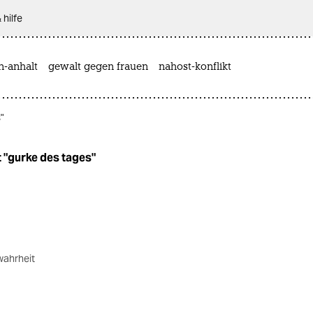
 hilfe
n-anhalt
gewalt gegen frauen
nahost-konflikt
"
 "gurke des tages"
wahrheit