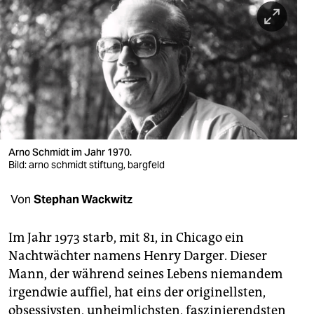
berlin
nord
wahrheit
verlag
verlag
veranstaltungen
Arno Schmidt im Jahr 1970.
Bild: arno schmidt stiftung, bargfeld
shop
Von
Stephan Wackwitz
fragen & hilfe
unterstützen
Im Jahr 1973 starb, mit 81, in Chicago ein
Nachtwächter namens Henry Darger. Dieser
abo
Mann, der während seines Lebens niemandem
genossenschaft
irgendwie auffiel, hat eins der originellsten,
obsessivsten, unheimlichsten, faszinierendsten