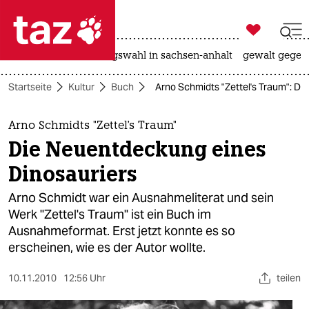

taz zahl ich
hitze
surfen
landtagswahl in sachsen-anhalt
gewalt gegen

taz zahl ich
Startseite
Kultur
Buch
Arno Schmidts "Zettel's Traum": D
taz zahl ich
themen
Arno Schmidts "Zettel's Traum"
Die Neuentdeckung eines
politik
Dinosauriers
öko
Arno Schmidt war ein Ausnahmeliterat und sein
Werk "Zettel's Traum" ist ein Buch im
gesellschaft
Ausnahmeformat. Erst jetzt konnte es so
erscheinen, wie es der Autor wollte.
kultur
sport
10.11.2010
12:56 Uhr
teilen