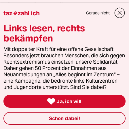
Die Engagierten stärken
taz
zahl ich
Gerade nicht

Der drohende Erfolg der AfD bei den kommenden
Links lesen, rechts
Landtagswahlen zeigt, wie stark rechtsextreme
bekämpfen
Kräfte inzwischen geworden sind. Gerade jetzt
braucht es Zusammenhalt und Solidarität. Auch
Mit doppelter Kraft für eine offene Gesellschaft!
und vor allem mit den Menschen, die sich vor Ort
Besonders jetzt brauchen Menschen, die sich gegen
für eine starke Zivilgesellschaft einsetzen. Die taz
Rechtsextremismus einsetzen, unsere Solidarität.
kooperiert deshalb mit "Alles beginnt im
Daher gehen 50 Prozent der Einnahmen aus
Neuanmeldungen an „Alles beginnt im Zentrum“ –
Zentrum". Die Kampagne unterstützt bundesweit
eine Kampagne, die bedrohte linke Kulturzentren
linke, selbstverwaltete Orte und baut einen
und Jugendorte unterstützt. Sind Sie dabei?
solidarischen Fonds für deren Schutz und Erhalt
auf. Eine offene Gesellschaft braucht guten, frei

Ja, ich will
zugänglichen Journalismus – und
zivilgesellschaftliches Engagement. Finden Sie
Schon dabei!
auch? Dann machen Sie mit und unterstützen Sie
unsere Aktion.