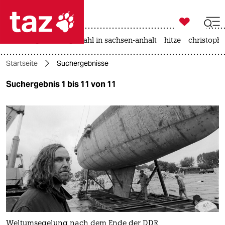

taz zahl ich
iran-krieg
landtagswahl in sachsen-anhalt
hitze
christophe

taz zahl ich
Startseite
Suchergebnisse
taz zahl ich
Suchergebnis 1 bis 11 von 11
themen
politik
öko
gesellschaft
kultur
sport
Weltumsegelung nach dem Ende der DDR