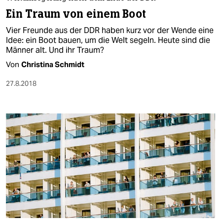
berlin
Ein Traum von einem Boot
nord
Vier Freunde aus der DDR haben kurz vor der Wende eine
Idee: ein Boot bauen, um die Welt segeln. Heute sind die
wahrheit
Männer alt. Und ihr Traum?
Von
Christina Schmidt
verlag
27.8.2018
verlag
veranstaltungen
shop
fragen & hilfe
unterstützen
abo
genossenschaft