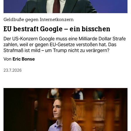
berlin
nord
Geldbuße gegen Internetkonzern
wahrheit
EU bestraft Google – ein bisschen
Der US-Konzern Google muss eine Milliarde Dollar Strafe
verlag
zahlen, weil er gegen EU-Gesetze verstoßen hat. Das
Strafmaß ist mild – um Trump nicht zu verärgern?
verlag
Von
Eric Bonse
veranstaltungen
23.7.2026
shop
fragen & hilfe
unterstützen
abo
genossenschaft