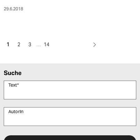
29.6.2018
1
2
3
…
14
Suche
Text
*
AutorIn
Bitte füllen Sie alle Pflichtfelder (*) aus, um fortfahren zu können.