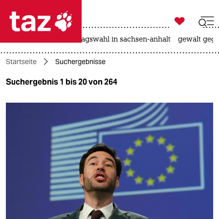

taz zahl ich
nahost-konflikt
landtagswahl in sachsen-anhalt
gewalt gege

taz zahl ich
Startseite
Suchergebnisse
taz zahl ich
Suchergebnis 1 bis 20 von 264
themen
politik
öko
gesellschaft
kultur
sport