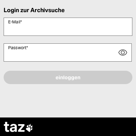
Login zur Archivsuche
E-Mail
*
Passwort
*
Bitte füllen Sie alle Pflichtfelder (*) aus, um fortfahren zu können.
taz
