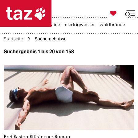

taz zahl ich
hitze
krieg in der ukraine
niedrigwasser
waldbrände

taz zahl ich
Startseite
Suchergebnisse
taz zahl ich
Suchergebnis 1 bis 20 von 158
themen
politik
öko
gesellschaft
kultur
sport
Bret Easton Ellis' neuer Roman