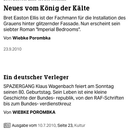
berlin
Neues vom König der Kälte
nord
Bret Easton Ellis ist der Fachmann für die Installation des
Grauens hinter glitzernder Fassade. Nun erscheint sein
wahrheit
siebter Roman "Imperial Bedrooms".
Von
Wiebke Porombka
verlag
23.9.2010
verlag
veranstaltungen
shop
Ein deutscher Verleger
fragen & hilfe
SPAZIERGANG Klaus Wagenbach feiert am Sonntag
seinen 80. Geburtstag. Sein Leben ist eine kleine
unterstützen
Geschichte der Bundes- republik, von den RAF-Schriften
bis zum Bundes- verdienstkreuz
abo
Von
WIEBKE POROMBKA
genossenschaft
Ausgabe vom
10.7.2010
,
Seite 23,
Kultur