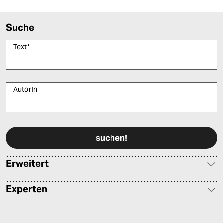
Suche
Text
*
AutorIn
Bitte füllen Sie alle Pflichtfelder (*) aus, um fortfahren zu können.
Erweitert
Experten