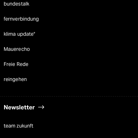
bundestalk
fernverbindung
klima update°
Mauerecho
Freie Rede
reingehen
Newsletter
team zukunft