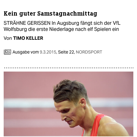
berlin
Kein guter Samstagnachmittag
nord
STRÄHNE GERISSEN In Augsburg fängt sich der VfL
wahrheit
Wolfsburg die erste Niederlage nach elf Spielen ein
Von
TIMO KELLER
verlag
Ausgabe vom
9.3.2015
,
Seite 22,
NORDSPORT
verlag
veranstaltungen
shop
fragen & hilfe
unterstützen
abo
genossenschaft