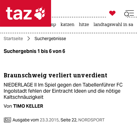

taz zahl ich
katzen
usa unter trump
katzen
hitze
landtagswahl in sac

taz zahl ich
Startseite
Suchergebnisse
taz zahl ich
Suchergebnis 1 bis 6 von 6
themen
politik
Braunschweig verliert unverdient
öko
NIEDERLAGE II Im Spiel gegen den Tabellenführer FC
Ingolstadt fehlen der Eintracht Ideen und die nötige
gesellschaft
Kaltschnäuzigkeit
Von
TIMO KELLER
kultur
Ausgabe vom
23.3.2015
,
Seite 22,
NORDSPORT
sport